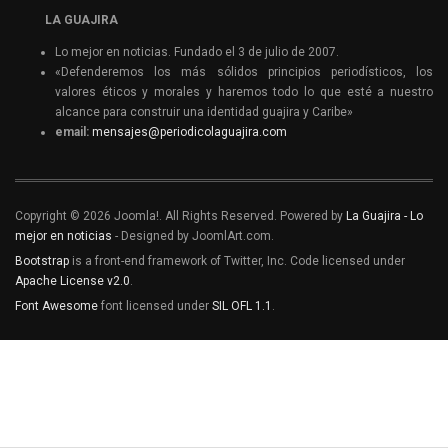
LA GUAJIRA
Lo mejor en noticias. Fundado el 3 de julio de 2007.
«Defenderemos los más sólidos principios periodísticos, los
valores éticos y morales y haremos todo lo que esté a nuestro
alcance para construir una identidad guajira y Caribe»
email:
mensajes@periodicolaguajira.com
Copyright © 2026 Joomla!. All Rights Reserved. Powered by
La Guajira - Lo
mejor en noticias
- Designed by JoomlArt.com.
Bootstrap
is a front-end framework of Twitter, Inc. Code licensed under
Apache License v2.0
.
Font Awesome
font licensed under
SIL OFL 1.1
.