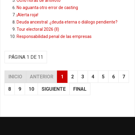
Ocho horas de antivoto
No aguanta otro error de casting
¡Alerta roja!
Deuda ancestral: ¿deuda eterna o diálogo pendiente?
Tour electoral 2026 (II)
Responsabilidad penal de las empresas
PÁGINA 1 DE 11
INICIO
ANTERIOR
1
2
3
4
5
6
7
8
9
10
SIGUIENTE
FINAL