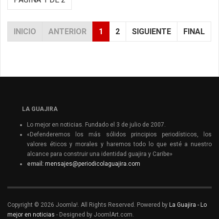
INICIO
ANTERIOR
1
2
SIGUIENTE
FINAL
LA GUAJIRA
Lo mejor en noticias. Fundado el 3 de julio de 2007.
«Defenderemos los más sólidos principios periodísticos, los
valores éticos y morales y haremos todo lo que esté a nuestro
alcance para construir una identidad guajira y Caribe»
email:
mensajes@periodicolaguajira.com
Copyright © 2026 Joomla!. All Rights Reserved. Powered by
La Guajira - Lo
mejor en noticias
- Designed by JoomlArt.com.