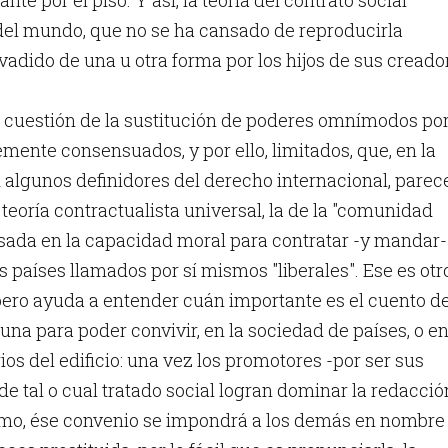
te por el piso. Y así, la teoría del contrato social
 del mundo, que no se ha cansado de reproducirla
vadido de una u otra forma por los hijos de sus creado
a cuestión de la sustitución de poderes omnímodos po
mente consensuados, y por ello, limitados, que, en la
 algunos definidores del derecho internacional, parec
 teoría contractualista universal, la de la "comunidad
asada en la capacidad moral para contratar -y mandar-
s países llamados por sí mismos "liberales". Ese es otr
pero ayuda a entender cuán importante es el cuento d
una para poder convivir, en la sociedad de países, o en
ios del edificio: una vez los promotores -por ser sus
e tal o cual tratado social logran dominar la redacció
smo, ése convenio se impondrá a los demás en nombre