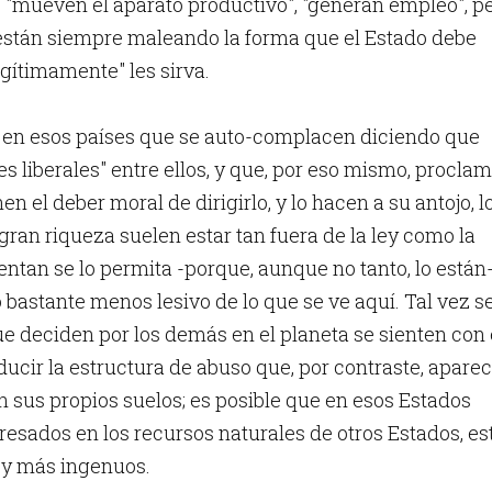
, "mueven el aparato productivo", "generan empleo", p
 están siempre maleando la forma que el Estado debe
egítimamente" les sirva.
 en esos países que se auto-complacen diciendo que
s liberales" entre ellos, y que, por eso mismo, procla
n el deber moral de dirigirlo, y lo hacen a su antojo, l
gran riqueza suelen estar tan fuera de la ley como la
ntan se lo permita -porque, aunque no tanto, lo están-
o bastante menos lesivo de lo que se ve aquí. Tal vez s
ue deciden por los demás en el planeta se sienten con 
ucir la estructura de abuso que, por contraste, apare
sus propios suelos; es posible que en esos Estados
resados en los recursos naturales de otros Estados, es
 y más ingenuos.