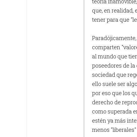
teoría inamovible
que, en realidad,
tener para que "l
Paradójicamente,
comparten "valore
al mundo que tiene
poseedores de la 
sociedad que rege
ello suele ser alg
por eso que los q
derecho de reprod
como superada en 
estén ya más inte
menos "liberales"