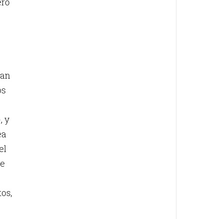
ero
man
os
, y
ea
el
ce
tos,