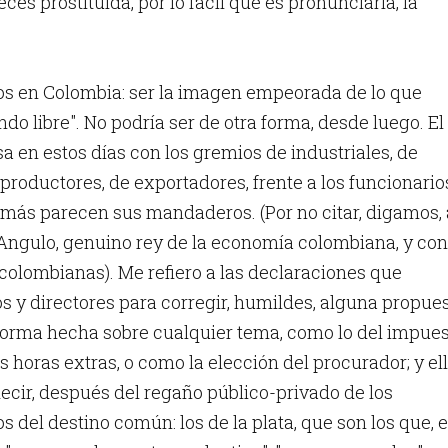
ces prostituida, por lo fácil que es pronunciarla, la
os en Colombia: ser la imagen empeorada de lo que
do libre". No podría ser de otra forma, desde luego. El
sa en estos días con los gremios de industriales, de
productores, de exportadores, frente a los funcionario
 más parecen sus mandaderos. (Por no citar, digamos, 
Angulo, genuino rey de la economía colombiana, y con
s colombianas). Me refiero a las declaraciones que
s y directores para corregir, humildes, alguna propue
forma hecha sobre cualquier tema, como lo del impue
as horas extras, o como la elección del procurador; y ell
 decir, después del regaño público-privado de los
 del destino común: los de la plata, que son los que, 