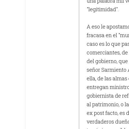
una palabra mil ve
"legitimidad".
A eso le apostam
fracasa en el "mun
caso es lo que pa
comerciantes, de 
del gobierno, que
señor Sarmiento 
ella, de las alma
entregan ministro
gobiernista de re
al patrimonio, o l
ex post facto, es
verdaderos dueños