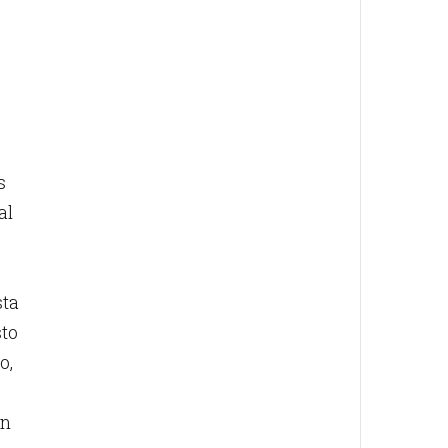
s
al
sta
sto
o,
en