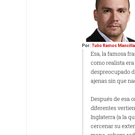
Por:
Tulio Ramos Mancilla
Esa, la famosa fr
como realista era 
despreocupado de 
ajenas sin que na
Después de esa or
diferentes vertie
Inglaterra (a la 
cercenar su extem