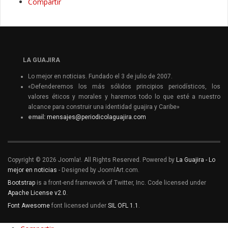
Compartir
LA GUAJIRA
Lo mejor en noticias. Fundado el 3 de julio de 2007.
«Defenderemos los más sólidos principios periodísticos, los
valores éticos y morales y haremos todo lo que esté a nuestro
alcance para construir una identidad guajira y Caribe»
email:
mensajes@periodicolaguajira.com
Copyright © 2026 Joomla!. All Rights Reserved. Powered by
La Guajira - Lo
mejor en noticias
- Designed by JoomlArt.com.
Bootstrap
is a front-end framework of Twitter, Inc. Code licensed under
Apache License v2.0
.
Font Awesome
font licensed under
SIL OFL 1.1
.