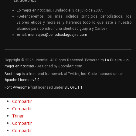
LA GUAJIRA
Lo mejor en noticias. Fundado el 3 de julio de 2007.
«Defenderemos los más sólidos principios periodísticos, los
valores éticos y morales y haremos todo lo que esté a nuestro
alcance para construir una identidad guajira y Caribe»
email:
mensajes@periodicolaguajira.com
Copyright © 2026 Joomla!. All Rights Reserved. Powered by
La Guajira - Lo
mejor en noticias
- Designed by JoomlArt.com.
Bootstrap
is a front-end framework of Twitter, Inc. Code licensed under
Apache License v2.0
.
Font Awesome
font licensed under
SIL OFL 1.1
.
Compartir
Compartir
Trinar
Compartir
Compartir