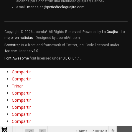
alcance para construir una identidad guajira y Caribe»
email:
mensajes@periodicolaguajira.com
Copyright © 2026 Joomla!. All Rights Reserved. Powered by
La Guajira - Lo
mejor en noticias
- Designed by JoomlArt.com.
Bootstrap
is a front-end framework of Twitter, Inc. Code licensed under
Apache License v2.0
.
Font Awesome
font licensed under
SIL OFL 1.1
.
Compartir
Compartir
Trinar
Compartir
Compartir
Compartir
Compartir
Compartir
Compartir
134ms
7.001MB
124
10