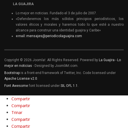
LA GUAJIRA
Lo mejor en noticias. Fundado el 3 de julio de 2007.
«Defenderemos los más sólidos principios periodísticos, los
valores éticos y morales y haremos todo lo que esté a nuestro
alcance para construir una identidad guajira y Caribe»
email:
mensajes@periodicolaguajira.com
Copyright © 2026 Joomla!. All Rights Reserved. Powered by
La Guajira - Lo
mejor en noticias
- Designed by JoomlArt.com.
Bootstrap
is a front-end framework of Twitter, Inc. Code licensed under
Apache License v2.0
.
Font Awesome
font licensed under
SIL OFL 1.1
.
Compartir
Compartir
Trinar
Compartir
Compartir