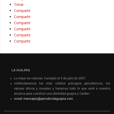
Trinar
Compartir
Compartir
Compartir
Compartir
Compartir
Compartir
LA GUAJIRA
Lo mejor en noticias. Fundado el 3 de julio de 2007.
«Defenderemos los más sólidos principios periodísticos, los
valores éticos y morales y haremos todo lo que esté a nuestro
alcance para construir una identidad guajira y Caribe»
email:
mensajes@periodicolaguajira.com