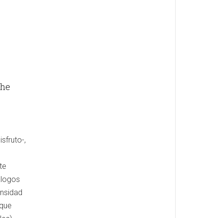
The
sfruto-,
te
álogos
ensidad
 que