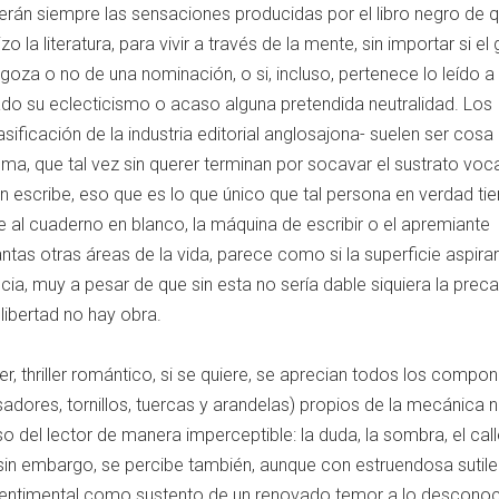
serán siempre las sensaciones producidas por el libro negro de 
zo la literatura, para vivir a través de la mente, sin importar si el
goza o no de una nominación, o si, incluso, pertenece lo leído a
do su eclecticismo o acaso alguna pretendida neutralidad. Los
sificación de la industria editorial anglosajona- suelen ser cos
sma, que tal vez sin querer terminan por socavar el sustrato voc
uien escribe, eso que es lo que único que tal persona en verdad ti
e al cuaderno en blanco, la máquina de escribir o el apremiante
as otras áreas de la vida, parece como si la superficie aspira
cia, muy a pesar de que sin esta no sería dable siquiera la preca
n libertad no hay obra.
r, thriller romántico, si se quiere, se aprecian todos los compo
asadores, tornillos, tuercas y arandelas) propios de la mecánica n
so del lector de manera imperceptible: la duda, la sombra, el cal
 sin embargo, se percibe también, aunque con estruendosa sutilez
 sentimental como sustento de un renovado temor a lo desconoc