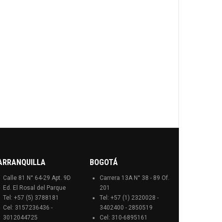
ARRANQUILLA
BOGOTÁ
Calle 81 N° 64-29 Apt. 9D
Carrera 13A N° 38 - 89 Of.
Ed. El Rosal del Parque
201
Tel: +57 (5) 3788181
Tel: +57 (1) 2320028 -
Cel: 3157236436 -
3402400 - 2850519
3012044725
Cel: 310-6895161