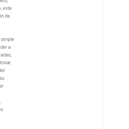
es),
, este
ón de
o simple
nder a
radas,
orial:
del
 su
er
,
su