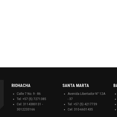
RIOHACHA
SANTA MARTA
B
Calle 7 No. 9 - 86
Avenida Libertador N° 12A
Tel: +57 (5) 7271385
- 37
Cel: 3114380131 -
Tel: +57 (5) 4217739
3012233166
Cel: 310-6601435