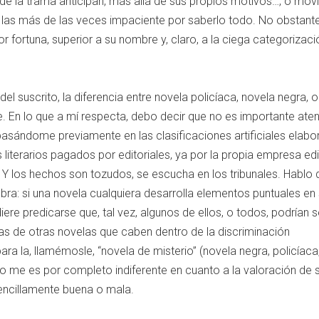
de la trama anticipan, más allá de sus propios motivos…, o móvil
 las más de las veces impaciente por saberlo todo. No obstante
 fortuna, superior a su nombre y, claro, a la ciega categorizaci
el suscrito, la diferencia entre novela policíaca, novela negra, 
nte. En lo que a mí respecta, debo decir que no es importante ate
 basándome previamente en las clasificaciones artificiales elabo
 literarios pagados por editoriales, ya por la propia empresa edit
Y los hechos son tozudos, se escucha en los tribunales. Hablo 
bra: si una novela cualquiera desarrolla elementos puntuales en
iere predicarse que, tal vez, algunos de ellos, o todos, podrían s
as de otras novelas que caben dentro de la discriminación
a la, llamémosle, “novela de misterio” (novela negra, policíaca
 ello me es por completo indiferente en cuanto a la valoración de 
sencillamente buena o mala.