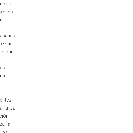
que se
 género
 un
a apenas
acional
ene para
ra a
ria
nentes
arrativa
lejón
a, la
ido.