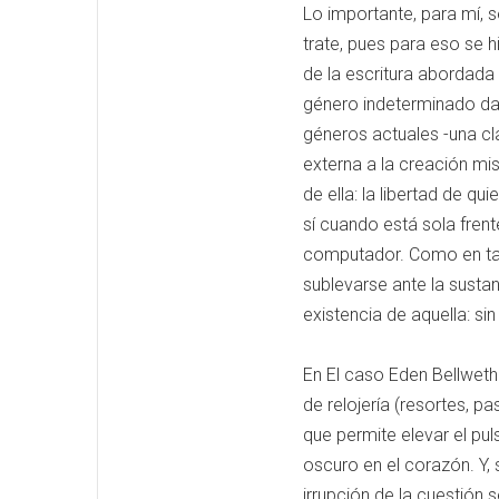
Lo importante, para mí, 
trate, pues para eso se hi
de la escritura abordada 
género indeterminado da
géneros actuales -una cla
externa a la creación mi
de ella: la libertad de q
sí cuando está sola frent
computador. Como en tant
sublevarse ante la sustan
existencia de aquella: si
En El caso Eden Bellwethe
de relojería (resortes, p
que permite elevar el pul
oscuro en el corazón. Y,
irrupción de la cuestión