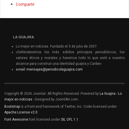
Compartir
LA GUAJIRA
Lo mejor en noticias. Fundado el 3 de julio de 2007.
«Defenderemos los más sólidos principios periodísticos, los
valores éticos y morales y haremos todo lo que esté a nuestro
alcance para construir una identidad guajira y Caribe»
email:
mensajes@periodicolaguajira.com
Copyright © 2026 Joomla!. All Rights Reserved. Powered by
La Guajira - Lo
mejor en noticias
- Designed by JoomlArt.com.
Bootstrap
is a front-end framework of Twitter, Inc. Code licensed under
Apache License v2.0
.
Font Awesome
font licensed under
SIL OFL 1.1
.