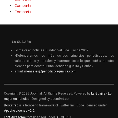
Compartir
Compartir
LA GUAJIRA
Lo mejor en noticias. Fundado el 3 de julio de 2007.
«Defenderemos los más sólidos principios periodísticos, los
valores éticos y morales y haremos todo lo que esté a nuestro
alcance para construir una identidad guajira y Caribe»
email:
mensajes@periodicolaguajira.com
Copyright © 2026 Joomla!. All Rights Reserved. Powered by
La Guajira - Lo
mejor en noticias
- Designed by JoomlArt.com.
Bootstrap
is a front-end framework of Twitter, Inc. Code licensed under
Apache License v2.0
.
Font Awesome
font licensed under
SIL OFL 1.1
.