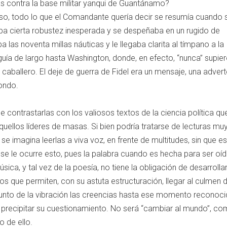
s contra la base militar yanqui de Guantánamo?
so, todo lo que el Comandante quería decir se resumía cuando 
raba cierta robustez inesperada y se despeñaba en un rugido de
a las noventa millas náuticas y le llegaba clarita al tímpano a la
uía de largo hasta Washington, donde, en efecto, “nunca” supie
caballero. El deje de guerra de Fidel era un mensaje, una adver
ondo.
 contrastarlas con los valiosos textos de la ciencia política qu
uellos líderes de masas. Si bien podría tratarse de lecturas mu
 se imagina leerlas a viva voz, en frente de multitudes, sin que e
se le ocurre esto, pues la palabra cuando es hecha para ser oíd
ica, y tal vez de la poesía, no tiene la obligación de desarroll
s que permiten, con su astuta estructuración, llegar al culmen d
l punto de la vibración las creencias hasta ese momento reconoci
 precipitar su cuestionamiento. No será “cambiar al mundo”, c
io de ello.