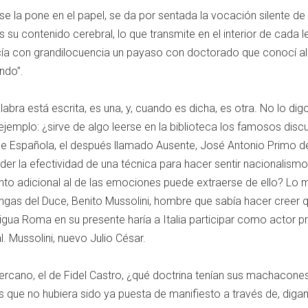
se la pone en el papel, se da por sentada la vocación silente de 
s su contenido cerebral, lo que transmite en el interior de cada l
a con grandilocuencia un payaso con doctorado que conocí a
ndo”.
abra está escrita, es una, y, cuando es dicha, es otra. No lo digo
 ejemplo: ¿sirve de algo leerse en la biblioteca los famosos disc
ge Española, el después llamado Ausente, José Antonio Primo d
der la efectividad de una técnica para hacer sentir nacionalismo
nto adicional al de las emociones puede extraerse de ello? Lo
engas del Duce, Benito Mussolini, hombre que sabía hacer creer 
ntigua Roma en su presente haría a Italia participar como actor pr
al. Mussolini, nuevo Julio César.
ercano, el de Fidel Castro, ¿qué doctrina tenían sus machacone
as que no hubiera sido ya puesta de manifiesto a través de, diga