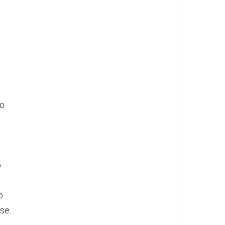
no
o
o
se.