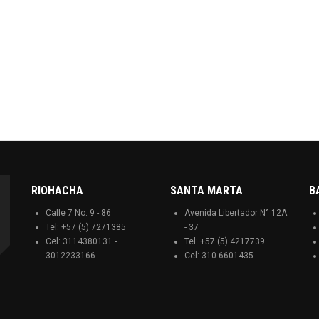
RIOHACHA
SANTA MARTA
B
Calle 7 No. 9 - 86
Avenida Libertador N° 12A
Tel: +57 (5) 7271385
- 37
Cel: 3114380131 -
Tel: +57 (5) 4217739
3012233166
Cel: 310-6601435