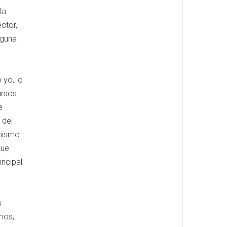
la
ector,
lguna
 yo, lo
ursos
e
 del
 mismo
que
incipal
s
mos,