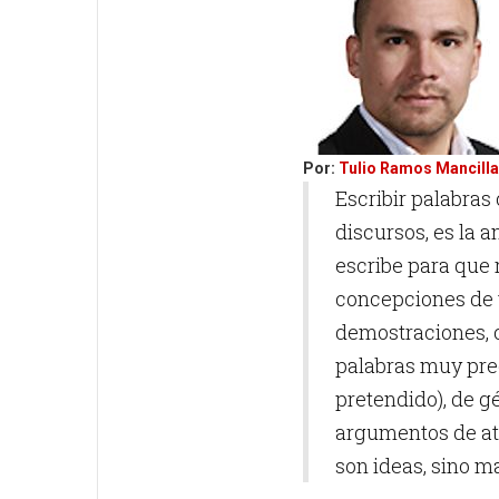
Por:
Tulio Ramos Mancilla
Escribir palabras 
discursos, es la a
escribe para que r
concepciones de 
demostraciones, ci
palabras muy pre
pretendido), de g
argumentos de ata
son ideas, sino m