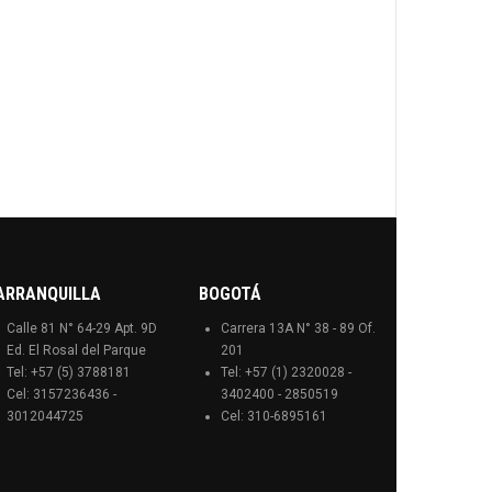
ARRANQUILLA
BOGOTÁ
Calle 81 N° 64-29 Apt. 9D
Carrera 13A N° 38 - 89 Of.
Ed. El Rosal del Parque
201
Tel: +57 (5) 3788181
Tel: +57 (1) 2320028 -
Cel: 3157236436 -
3402400 - 2850519
3012044725
Cel: 310-6895161