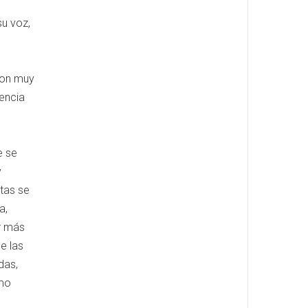
su voz,
ron muy
tencia
e se
y
stas se
a,
ar más
e las
das,
omo