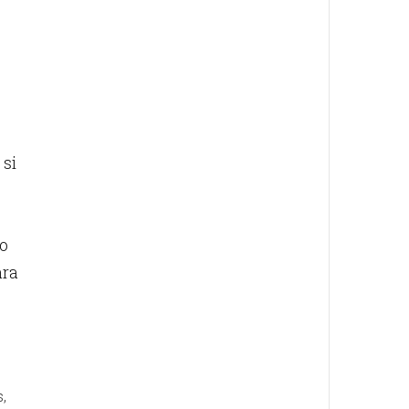
 si
 o
ara
,