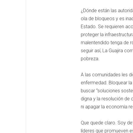
¿Dónde están las autorid
ola de bloqueos y es ina
Estado. Se requieren acc
proteger la infraestruct
malentendido tenga de rod
seguir así, La Guajira co
pobreza.
A las comunidades les di
enfermedad. Bloquear la 
buscar “soluciones soste
digna y la resolución de c
ni apagar la economía re
Que quede claro. Soy def
líderes que promueven es