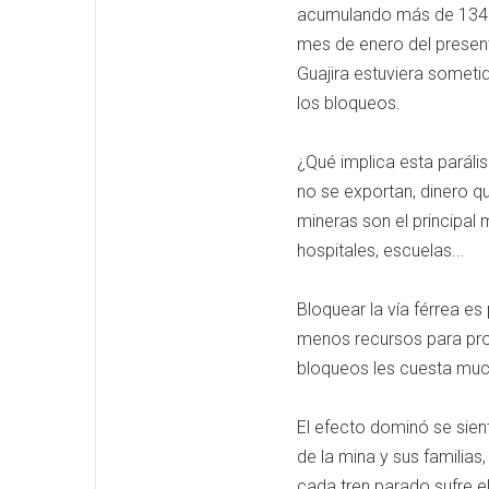
acumulando más de 134 dí
mes de enero del presen
Guajira estuviera someti
los bloqueos.
¿Qué implica esta paráli
no se exportan, dinero qu
mineras son el principal 
hospitales, escuelas...
Bloquear la vía férrea es
menos recursos para prog
bloqueos les cuesta muc
El efecto dominó se sien
de la mina y sus familia
cada tren parado sufre el 