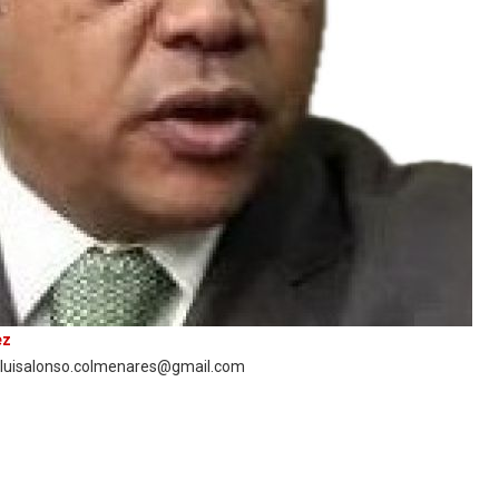
ez
: luisalonso.colmenares@gmail.com