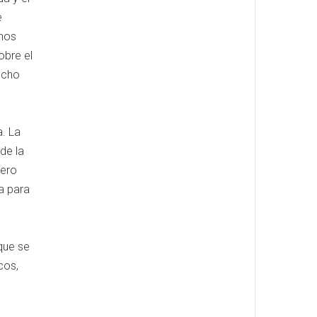
e
unos
obre el
ucho
a. La
de la
Pero
ea para
que se
cos,