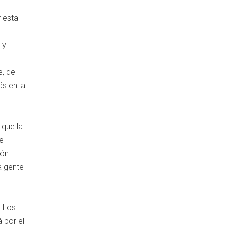
r esta
 y
e, de
ás en la
 que la
e
ión
la gente
. Los
 por el