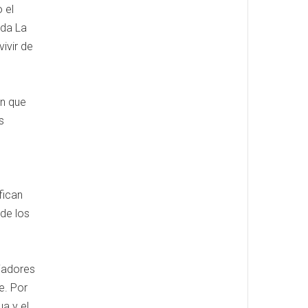
 el
oda La
ivir de
ón que
s
,
fican
de los
ajadores
e. Por
ua y el