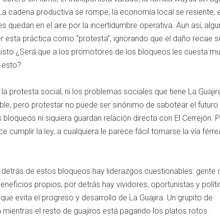
La cadena productiva se rompe, la economía local se resiente, 
s quedan en el aire por la incertidumbre operativa. Aun así, alg
er esta práctica como “protesta”, ignorando que el daño recae s
nsisto ¿Será que a los promotores de los bloqueos les cuesta m
 esto?
la protesta social, ni los problemas sociales que tiene La Guajir
ble, pero protestar no puede ser sinónimo de sabotear el futuro 
 bloqueos ni siquiera guardan relación directa con El Cerrejón. 
 cumplir la ley, a cualquiera le parece fácil tomarse la vía férr
detrás de estos bloqueos hay liderazgos cuestionables: gente 
eficios propios; por detrás hay vividores, oportunistas y políti
ue evita el progreso y desarrollo de La Guajira. Un grupito de
 mientras el resto de guajiros está pagando los platos rotos.