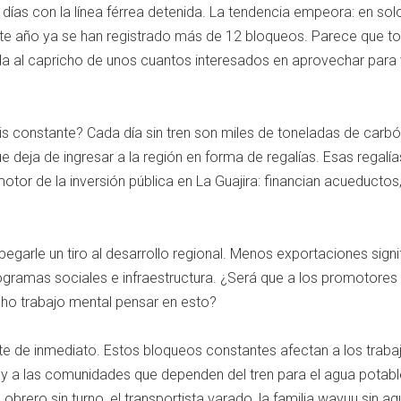
as con la línea férrea detenida. La tendencia empeora: en solo
te año ya se han registrado más de 12 bloqueos. Parece que t
da al capricho de unos cuantos interesados en aprovechar para v
sis constante? Cada día sin tren son miles de toneladas de carb
e deja de ingresar a la región en forma de regalías. Esas regalía
motor de la inversión pública en La Guajira: financian acueductos
 pegarle un tiro al desarrollo regional. Menos exportaciones signi
ramas sociales e infraestructura. ¿Será que a los promotores 
ho trabajo mental pensar en esto?
te de inmediato. Estos bloqueos constantes afectan a los trab
s, y a las comunidades que dependen del tren para el agua potabl
obrero sin turno, el transportista varado, la familia wayuu sin ag