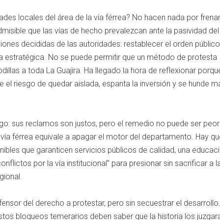
ades locales del área de la vía férrea? No hacen nada por frena
dmisible que las vías de hecho prevalezcan ante la pasividad del
iones decididas de las autoridades: restablecer el orden público
ura estratégica. No se puede permitir que un método de protesta
illas a toda La Guajira. Ha llegado la hora de reflexionar porqu
rre el riesgo de quedar aislada, espanta la inversión y se hunde m
go: sus reclamos son justos, pero el remedio no puede ser peor
vía férrea equivale a apagar el motor del departamento. Hay qu
nibles que garanticen servicios públicos de calidad, una educac
onflictos por la vía institucional” para presionar sin sacrificar a 
gional.
ensor del derecho a protestar, pero sin secuestrar el desarrollo
tos bloqueos temerarios deben saber que la historia los juzgará