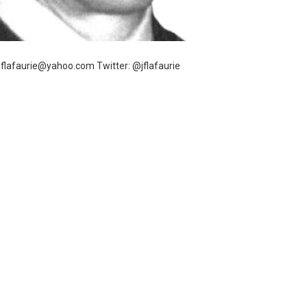
 jflafaurie@yahoo.com Twitter: @jflafaurie