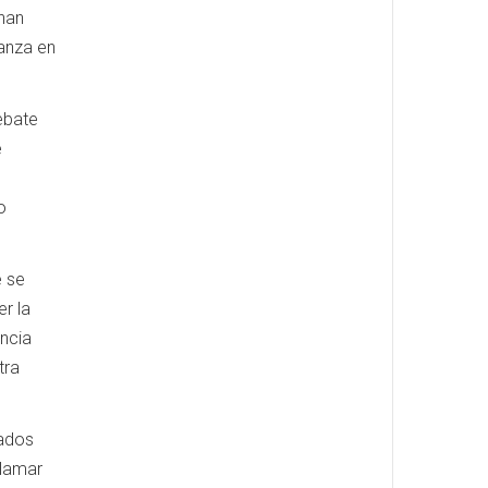
 han
ianza en
ebate
e
s
o
e se
er la
encia
tra
tados
llamar