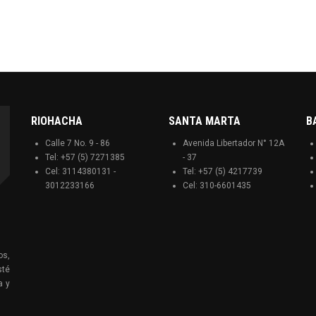
RIOHACHA
SANTA MARTA
B
Calle 7 No. 9 - 86
Avenida Libertador N° 12A
Tel: +57 (5) 7271385
- 37
Cel: 3114380131 -
Tel: +57 (5) 4217739
3012233166
Cel: 310-6601435
os,
sté
a y