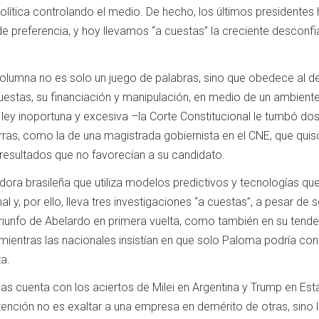
política controlando el medio. De hecho, los últimos presidentes
e preferencia, y hoy llevamos “a cuestas” la creciente desconf
a columna no es solo un juego de palabras, sino que obedece al d
estas, su financiación y manipulación, en medio de un ambient
 ley inoportuna y excesiva –la Corte Constitucional le tumbó do
rras, como la de una magistrada gobiernista en el CNE, que quis
or resultados que no favorecían a su candidato.
adora brasileña que utiliza modelos predictivos y tecnologías qu
 y, por ello, lleva tres investigaciones “a cuestas”, a pesar de s
triunfo de Abelardo en primera vuelta, como también en su tend
 mientras las nacionales insistían en que solo Paloma podría con
ta.
tlas cuenta con los aciertos de Milei en Argentina y Trump en Es
ntención no es exaltar a una empresa en demérito de otras, sino 