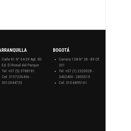
ARRANQUILLA
BOGOTÁ
Calle 81 N° 64-29 Apt. 9D
Carrera 13A N° 38 - 89 Of.
Ed. El Rosal del Parque
201
Tel: +57 (5) 3788181
Tel: +57 (1) 2320028 -
Cel: 3157236436 -
3402400 - 2850519
3012044725
Cel: 310-6895161