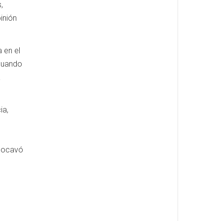
,
inión
 en el
 cuando
a
ia,
.
 socavó