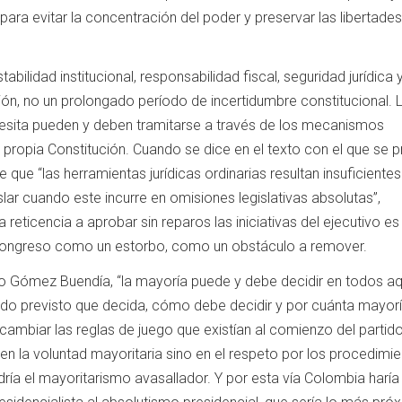
ara evitar la concentración del poder y preservar las libertades
bilidad institucional, responsabilidad fiscal, seguridad jurídica 
n, no un prolongado período de incertidumbre constitucional. 
cesita pueden y deben tramitarse a través de los mecanismos
a propia Constitución. Cuando se dice en el texto con el que se 
 que “las herramientas jurídicas ordinarias resultan insuficiente
slar cuando este incurre en omisiones legislativas absolutas”,
reticencia a aprobar sin reparos las iniciativas del ejecutivo es
Congreso como un estorbo, como un obstáculo a remover.
 Gómez Buendía, “la mayoría puede y debe decidir en todos aq
ido previsto que decida, cómo debe decidir y por cuánta mayor
 cambiar las reglas de juego que existían al comienzo del parti
n la voluntad mayoritaria sino en el respeto por los procedimie
dría el mayoritarismo avasallador. Y por esta vía Colombia haría