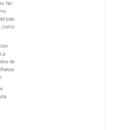
tes. No
omo
del país
n, como
ción
 La
idos de
nfianza
l.
as
una