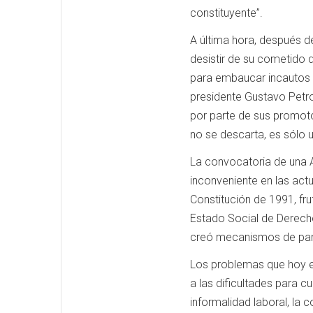
constituyente”.
A última hora, después d
desistir de su cometido
para embaucar incautos y 
presidente Gustavo Petro 
por parte de sus promoto
no se descarta, es sólo 
La convocatoria de una 
inconveniente en las actu
Constitución de 1991, fr
Estado Social de Derecho
creó mecanismos de part
Los problemas que hoy en
a las dificultades para cum
informalidad laboral, la 