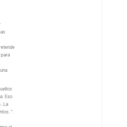
y
Las
pretende
s para
 una
uellos
ía. Eso
do…La
ntos…”.