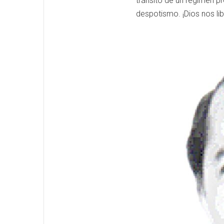
tránsito de un régimen pr
despotismo. ¡Dios nos lib