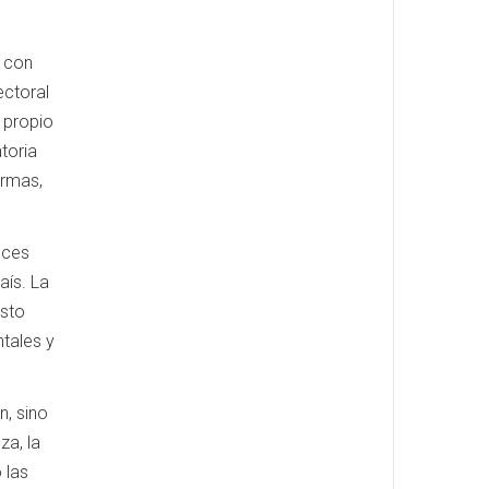
a con
ctoral
 propio
toria
irmas,
uces
aís. La
usto
tales y
n, sino
za, la
 las