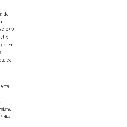
a del
án
elo para
Petro
nga. En
s
ota de
uenta
 se
siste,
Bolívar