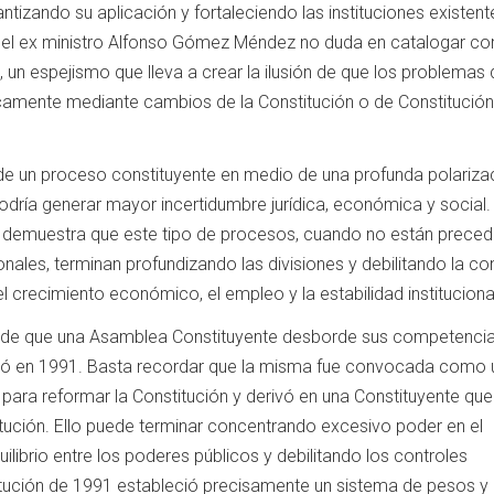
antizando su aplicación y fortaleciendo las instituciones existen
 el ex ministro Alfonso Gómez Méndez no duda en catalogar c
, un espejismo que lleva a crear la ilusión de que los problemas 
amente mediante cambios de la Constitución o de Constitució
 de un proceso constituyente en medio de una profunda polariza
podría generar mayor incertidumbre jurídica, económica y social.
al demuestra que este tipo de procesos, cuando no están preced
ales, terminan profundizando las divisiones y debilitando la co
el crecimiento económico, el empleo y la estabilidad instituciona
o de que una Asamblea Constituyente desborde sus competenci
dió en 1991. Basta recordar que la misma fue convocada como 
para reformar la Constitución y derivó en una Constituyente que
tución. Ello puede terminar concentrando excesivo poder en el
uilibrio entre los poderes públicos y debilitando los controles
tución de 1991 estableció precisamente un sistema de pesos y