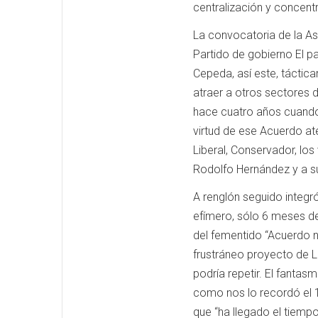
centralización y concent
La convocatoria de la As
Partido de gobierno El p
Cepeda, así este, táctic
atraer a otros sectores d
hace cuatro años cuando
virtud de ese Acuerdo at
Liberal, Conservador, los
Rodolfo Hernández y a s
A renglón seguido integr
efímero, sólo 6 meses de
del fementido “Acuerdo n
frustráneo proyecto de L
podría repetir. El fanta
como nos lo recordó el 
que “ha llegado el tiemp