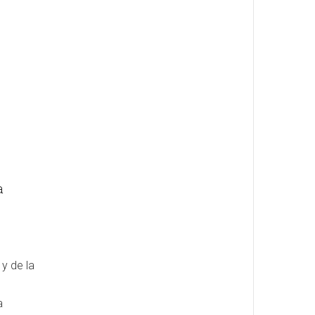
a
 y de la
a