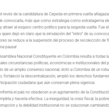
el revés de la candidatura de Cepeda en primera vuelta añagaz
 de convocarla, más que como estrategia como estratagema ele
atraer al esquivo centro político para la segunda vuelta. Fue el
quien dejó en claro que la simulación del “retiro” de su convoca
res se reduce a la suspensión del proceso de recolección de f
una pausa!
Asamblea Nacional Constituyente en Colombia resulta a todas l
ales circunstancias políticas, económicas e institucionales del p
uto de un amplio consenso nacional, dotó a Colombia de un rob
, fortaleció la descentralización, amplió los derechos fundamen
icipación ciudadana que aún conservan plena vigencia.
frenta el país no obedecen a un agotamiento de la Constitució
plirla y hacerla efectiva. La inseguridad, la crisis fiscal, la pobre
corrupción y la debilidad institucional no se solucionan cambiando