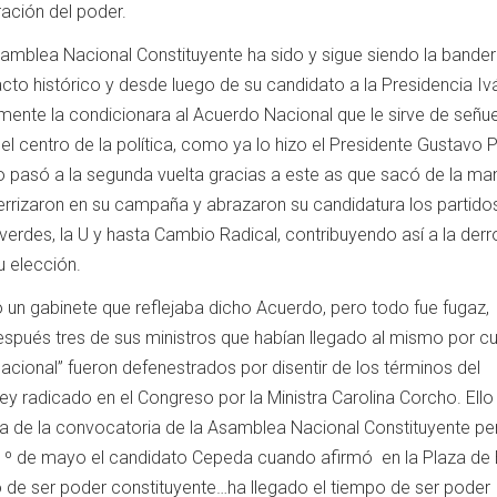
ración del poder.
amblea Nacional Constituyente ha sido y sigue siendo la bander
acto histórico y desde luego de su candidato a la Presidencia Iv
amente la condicionara al Acuerdo Nacional que le sirve de señu
el centro de la política, como ya lo hizo el Presidente Gustavo 
 pasó a la segunda vuelta gracias a este as que sacó de la ma
errizaron en su campaña y abrazaron su candidatura los partido
 verdes, la U y hasta Cambio Radical, contribuyendo así a la derr
u elección.
ó un gabinete que reflejaba dicho Acuerdo, pero todo fue fugaz,
spués tres de sus ministros que habían llegado al mismo por c
acional” fueron defenestrados por disentir de los términos del
ey radicado en el Congreso por la Ministra Carolina Corcho. Ello
sma de la convocatoria de la Asamblea Nacional Constituyente per
1º de mayo el candidato Cepeda cuando afirmó en la Plaza de 
o de ser poder constituyente…ha llegado el tiempo de ser poder