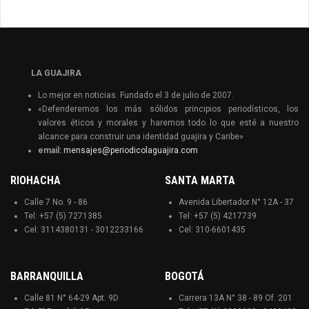
LA GUAJIRA
Lo mejor en noticias. Fundado el 3 de julio de 2007.
«Defenderemos los más sólidos principios periodísticos, los
valores éticos y morales y haremos todo lo que esté a nuestro
alcance para construir una identidad guajira y Caribe»
email:
mensajes@periodicolaguajira.com
RIOHACHA
SANTA MARTA
Calle 7 No. 9 - 86
Avenida Libertador N° 12A - 37
Tel: +57 (5) 7271385
Tel: +57 (5) 4217739
Cel: 3114380131 - 3012233166
Cel: 310-6601435
BARRANQUILLA
BOGOTÁ
Calle 81 N° 64-29 Apt. 9D
Carrera 13A N° 38 - 89 Of. 201