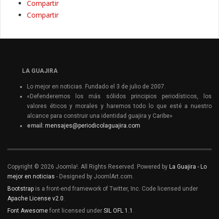
Compartir
Compartir
LA GUAJIRA
Lo mejor en noticias. Fundado el 3 de julio de 2007.
«Defenderemos los más sólidos principios periodísticos, los
valores éticos y morales y haremos todo lo que esté a nuestro
alcance para construir una identidad guajira y Caribe»
email:
mensajes@periodicolaguajira.com
Copyright © 2026 Joomla!. All Rights Reserved. Powered by
La Guajira - Lo
mejor en noticias
- Designed by JoomlArt.com.
Bootstrap
is a front-end framework of Twitter, Inc. Code licensed under
Apache License v2.0
.
Font Awesome
font licensed under
SIL OFL 1.1
.