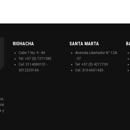
RIOHACHA
SANTA MARTA
B
Calle 7 No. 9 - 86
Avenida Libertador N° 12A
Tel: +57 (5) 7271385
- 37
Cel: 3114380131 -
Tel: +57 (5) 4217739
3012233166
Cel: 310-6601435
os,
sté
a y