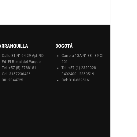
ARRANQUILLA
BOGOTÁ
Calle 81 N° 64-29 Apt. 9D
Carrera 13A N° 38 - 89 Of.
Ed. El Rosal del Parque
201
Tel: +57 (5) 3788181
Tel: +57 (1) 2320028 -
Cel: 3157236436 -
3402400 - 2850519
3012044725
Cel: 310-6895161