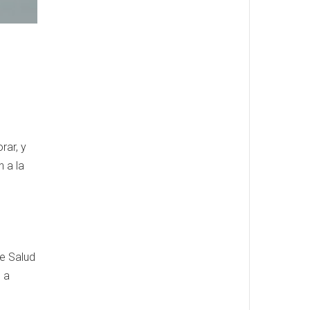
rar, y
 a la
de Salud
n a