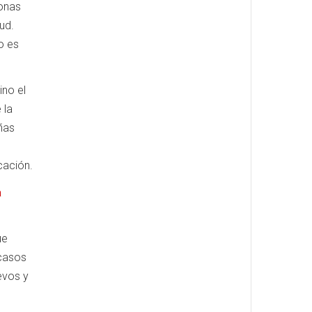
zonas
ud.
o es
ino el
 la
ñas
cación.
a
ue
 casos
evos y