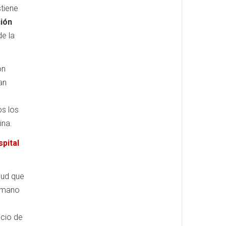
tiene
ción
de la
ón
an
os los
ina.
pital
lud que
humano
icio de