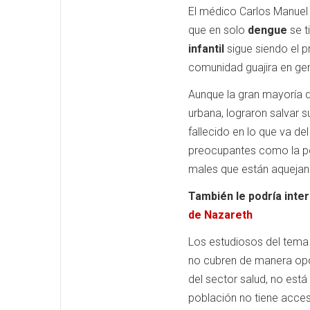
El médico Carlos Manuel 
que en solo
dengue
se t
infantil
sigue siendo el pr
comunidad guajira en gen
Aunque la gran mayoría d
urbana, lograron salvar s
fallecido en lo que va de
preocupantes como la po
males que están aquejand
También le podría inte
de Nazareth
Los estudiosos del tema 
no cubren de manera opo
del sector salud, no está
población no tiene acceso