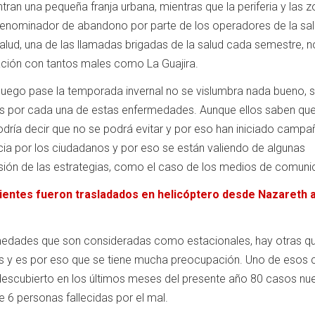
ran una pequeña franja urbana, mientras que la periferia y las 
denominador de abandono por parte de los operadores de la sal
salud, una de las llamadas brigadas de la salud cada semestre, n
ación con tantos males como La Guajira.
 luego pase la temporada invernal no se vislumbra nada bueno, s
s por cada una de estas enfermedades. Aunque ellos saben que
podría decir que no se podrá evitar y por eso han iniciado campa
ia por los ciudadanos y por eso se están valiendo de algunas
usión de las estrategias, como el caso de los medios de comuni
ientes fueron trasladados en helicóptero desde Nazareth 
edades que son consideradas como estacionales, hay otras q
s y es por eso que se tiene mucha preocupación. Uno de esos
escubierto en los últimos meses del presente año 80 casos nu
 6 personas fallecidas por el mal.