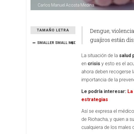
Carlos Manuel Acosta Medina.
Dengue, violencia 
TAMAÑO LETRA
guajiros están di
SMALLER
SMALL
MEDIUM
BIG
BIGGER
La situación de la
salud 
en
crisis
y esto es el ac
ahora deben recogerse la
importancia de la preven
Le podría interesar:
La
estrategias
Así se expresa el médic
de Riohacha, y quien a su
cualquiera de los males q