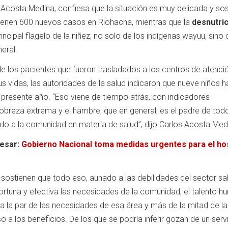
Acosta Medina, confiesa que la situación es muy delicada y sos
ienen 600 nuevos casos en Riohacha, mientras que la
desnutri
incipal flagelo de la niñez, no solo de los indígenas wayuu, sino 
eral.
e los pacientes que fueron trasladados a los centros de atenci
us vidas, las autoridades de la salud indicaron que nueve niños h
l presente año. “Eso viene de tiempo atrás, con indicadores
breza extrema y el hambre, que en general, es el padre de tod
o a la comunidad en materia de salud”, dijo Carlos Acosta Med
resar:
Gobierno Nacional toma medidas urgentes para el hos
sostienen que todo eso, aunado a las debilidades del sector sa
rtuna y efectiva las necesidades de la comunidad, el talento 
 a la par de las necesidades de esa área y más de la mitad de la
 a los beneficios. De los que se podría inferir gozan de un serv