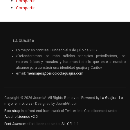
Compartir
Compartir
LA GUAJIRA
Lo mejor en noticias. Fundado el 3 de julio de 2007.
«Defenderemos los más sólidos principios periodísticos, los
valores éticos y morales y haremos todo lo que esté a nuestro
alcance para construir una identidad guajira y Caribe»
email:
mensajes@periodicolaguajira.com
Copyright © 2026 Joomla!. All Rights Reserved. Powered by
La Guajira - Lo
mejor en noticias
- Designed by JoomlArt.com.
Bootstrap
is a front-end framework of Twitter, Inc. Code licensed under
Apache License v2.0
.
Font Awesome
font licensed under
SIL OFL 1.1
.