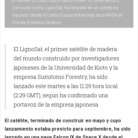
El satélite, un cubo cuyos lados miden 10 centímetros y
conocido como LignoSat, fue lanzado en un cohete no
tripulado desde el Centro Espacial Kennedy de la NASA en
Florida (Estados Unidos).
El LignoSat, el primer satélite de madera
del mundo construido por investigadores
japoneses de la Universidad de Kioto y la
empresa Sumitomo Forestry, ha sido
lanzado este martes a las 11:29 hora local
(2:29 GMT), según ha confirmado una
portavoz de la empresa japonesa.
El satélite, terminado de construir en mayo y cuyo
lanzamiento estaba previsto para septiembre, ha sido
lanzado en una nave Falcon IX de Space X desde el