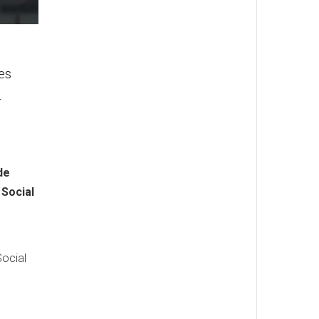
es
n
de
 Social
Social