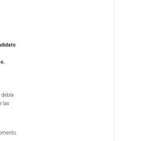
ndidato
o.
o debía
e las
momento