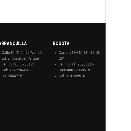
ARRANQUILLA
BOGOTÁ
Calle 81 N° 64-29 Apt. 9D
Carrera 13A N° 38 - 89 Of.
Ed. El Rosal del Parque
201
Tel: +57 (5) 3788181
Tel: +57 (1) 2320028 -
Cel: 3157236436 -
3402400 - 2850519
3012044725
Cel: 310-6895161