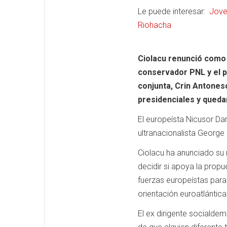
Le puede interesar:
Jove
Riohacha
Ciolacu renunció como j
conservador PNL y el p
conjunta, Crin Antonesc
presidenciales y queda
El europeísta Nicusor Dan
ultranacionalista George
Ciolacu ha anunciado su r
decidir si apoya la propu
fuerzas europeístas para 
orientación euroatlántic
El ex dirigente sociald