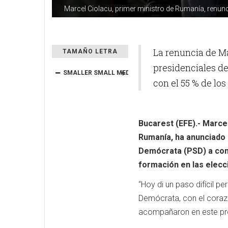
Marcel Ciolacu, primer ministro de Rumanía, renunc
La renuncia de Ma
TAMAÑO LETRA
presidenciales d
SMALLER
SMALL
MEDIUM
BIG
BIGGER
con el 55 % de los
Bucarest (EFE).- Marcel
Rumanía, ha anunciado 
Demócrata (PSD) a conse
formación en las elecc
“Hoy di un paso difícil 
Demócrata, con el corazó
acompañaron en este proy