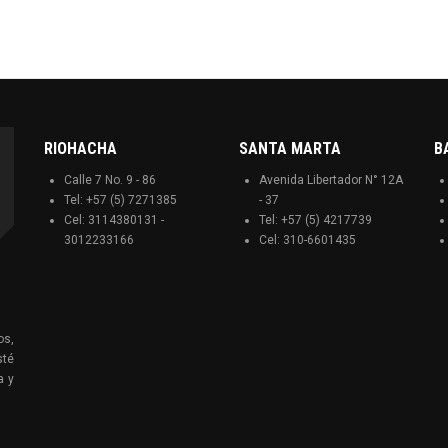
RIOHACHA
SANTA MARTA
B
Calle 7 No. 9 - 86
Avenida Libertador N° 12A
Tel: +57 (5) 7271385
- 37
Cel: 3114380131 -
Tel: +57 (5) 4217739
3012233166
Cel: 310-6601435
os,
sté
a y