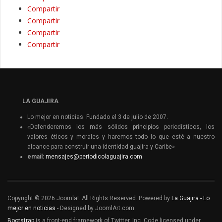
Compartir
Compartir
Compartir
Compartir
LA GUAJIRA
Lo mejor en noticias. Fundado el 3 de julio de 2007.
«Defenderemos los más sólidos principios periodísticos, los
valores éticos y morales y haremos todo lo que esté a nuestro
alcance para construir una identidad guajira y Caribe»
email:
mensajes@periodicolaguajira.com
Copyright © 2026 Joomla!. All Rights Reserved. Powered by
La Guajira - Lo
mejor en noticias
- Designed by JoomlArt.com.
Bootstrap
is a front-end framework of Twitter, Inc. Code licensed under