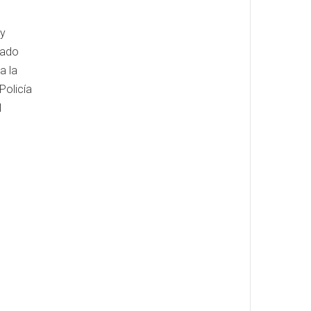
 y
nado
a la
Policía
l