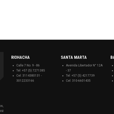
RIOHACHA
SANTA MARTA
B
Calle 7 No. 9 - 86
Avenida Libertador N° 12A
Tel: +57 (5) 7271385
- 37
Cel: 3114380131 -
Tel: +57 (5) 4217739
3012233166
Cel: 310-6601435
os,
sté