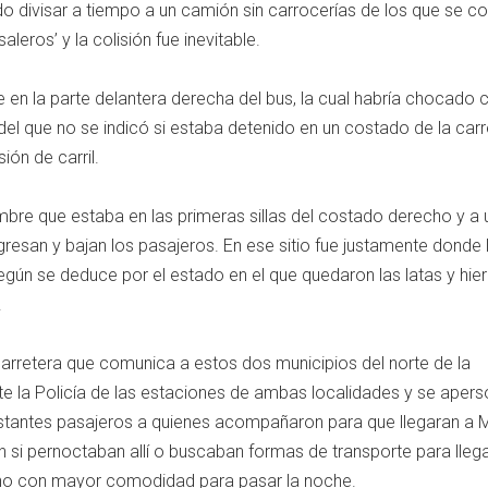
o divisar a tiempo a un camión sin carrocerías de los que se 
leros’ y la colisión fue inevitable.
e en la parte delantera derecha del bus, la cual habría chocado 
del que no se indicó si estaba detenido en un costado de la carr
ión de carril.
ombre que estaba en las primeras sillas del costado derecho y a 
ngresan y bajan los pasajeros. En ese sitio fue justamente donde 
egún se deduce por el estado en el que quedaron las latas y hie
.
a carretera que comunica a estos dos municipios del norte de la
nte la Policía de las estaciones de ambas localidades y se aper
restantes pasajeros a quienes acompañaron para que llegaran a
n si pernoctaban allí o buscaban formas de transporte para llega
ano con mayor comodidad para pasar la noche.