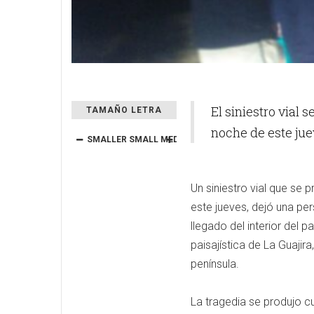
El siniestro vial
TAMAÑO LETRA
noche de este jue
SMALLER
SMALL
MEDIUM
BIG
BIGGER
Un siniestro vial que se
este jueves, dejó una per
llegado del interior del p
paisajística de La Guajira
península.
La tragedia se produjo c