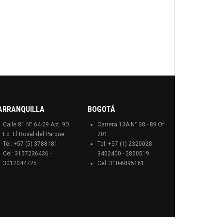
ARRANQUILLA
BOGOTÁ
Calle 81 N° 64-29 Apt. 9D
Carrera 13A N° 38 - 89 Of.
Ed. El Rosal del Parque
201
Tel: +57 (5) 3788181
Tel: +57 (1) 2320028 -
Cel: 3157236436 -
3402400 - 2850519
3012044725
Cel: 310-6895161