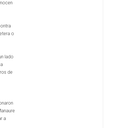
conocen
contra
etera o
un lado
la
rros de
sonaron
 Manaure
r a