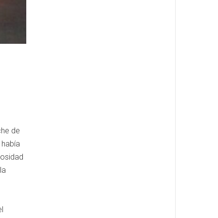
che de
 había
erosidad
la
l