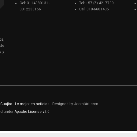
Cel: 3114380131 -
Tel: +57 (5) 4217739
3012233166
Cel: 310-6601435
os,
sté
a y
 Guajira - Lo mejor en noticias
- Designed by JoomlArt.com.
sed under
Apache License v2.0
.