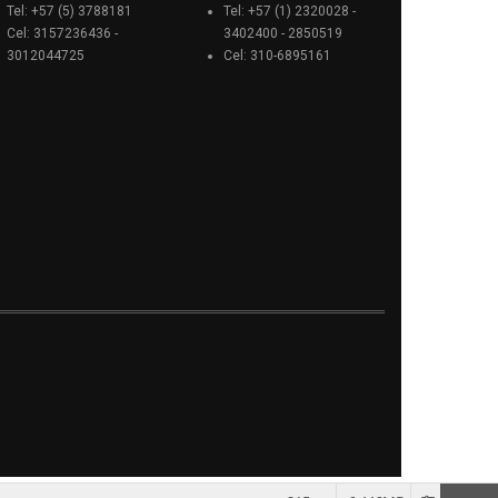
Tel: +57 (5) 3788181
Tel: +57 (1) 2320028 -
Cel: 3157236436 -
3402400 - 2850519
3012044725
Cel: 310-6895161