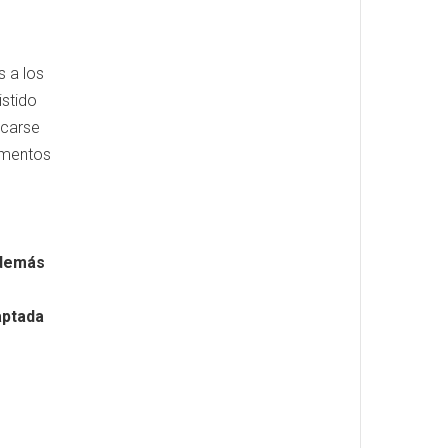
 a los
istido
scarse
limentos
además
aptada