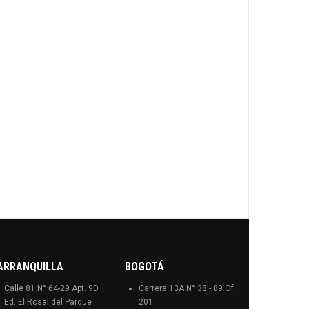
ARRANQUILLA
BOGOTÁ
Calle 81 N° 64-29 Apt. 9D
Carrera 13A N° 38 - 89 Of.
Ed. El Rosal del Parque
201