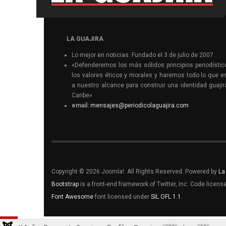
LA GUAJIRA
Lo mejor en noticias. Fundado el 3 de julio de 2007.
«Defenderemos los más sólidos principios periodístic
los valores éticos y morales y haremos todo lo que e
a nuestro alcance para construir una identidad guajir
Caribe»
email:
mensajes@periodicolaguajira.com
Copyright © 2026 Joomla!. All Rights Reserved. Powered by
La
Bootstrap
is a front-end framework of Twitter, Inc. Code licen
Font Awesome
font licensed under
SIL OFL 1.1
.