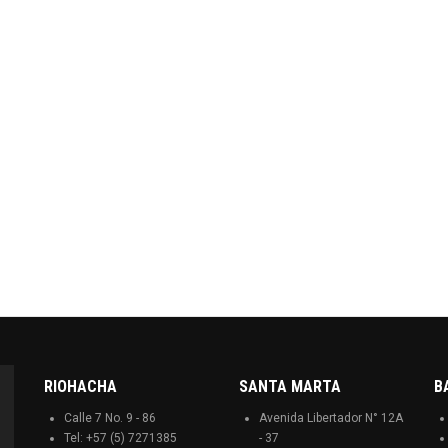
RIOHACHA
SANTA MARTA
B
Calle 7 No. 9 - 86
Avenida Libertador N° 12A
Tel: +57 (5) 7271385
- 37