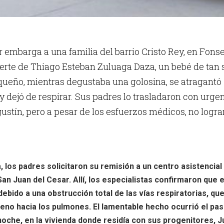
 embarga a una familia del barrio Cristo Rey, en Fonse
uerte de Thiago Esteban Zuluaga Daza, un bebé de tan 
queño, mientras degustaba una golosina, se atragantó
 dejó de respirar. Sus padres lo trasladaron con urge
gustín, pero a pesar de los esfuerzos médicos, no logr
, los padres solicitaron su remisión a un centro asistencial
n Juan del Cesar. Allí, los especialistas confirmaron que e
 debido a una obstrucción total de las vías respiratorias, qu
ígeno hacia los pulmones. El lamentable hecho ocurrió el pa
oche, en la vivienda donde residía con sus progenitores, J