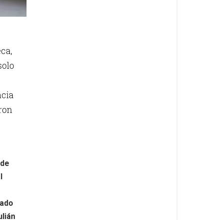
ca,
solo
ncia
aron
 de
l
e
sado
ulián