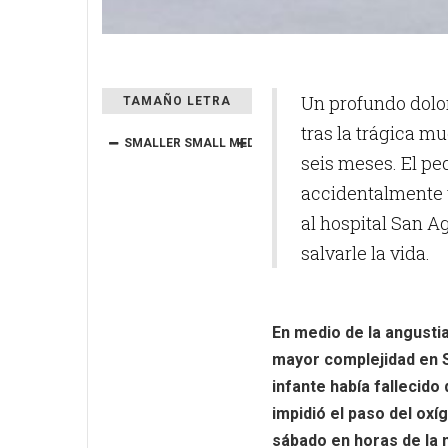
Un profundo dolor
TAMAÑO LETRA
tras la trágica m
SMALLER
SMALL
MEDIUM
BIG
BIGGER
seis meses. El pe
accidentalmente y
al hospital San A
salvarle la vida.
En medio de la angustia
mayor complejidad en Sa
infante había fallecido
impidió el paso del ox
sábado en horas de la n