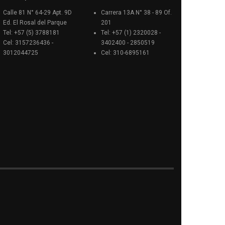
Calle 81 N° 64-29 Apt. 9D
Carrera 13A N° 38 - 89 Of.
Ed. El Rosal del Parque
201
Tel: +57 (5) 3788181
Tel: +57 (1) 2320028 -
Cel: 3157236436 -
3402400 - 2850519
3012044725
Cel: 310-6895161