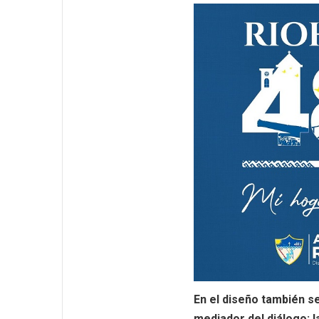
En el diseño también s
mediador del diálogo; 