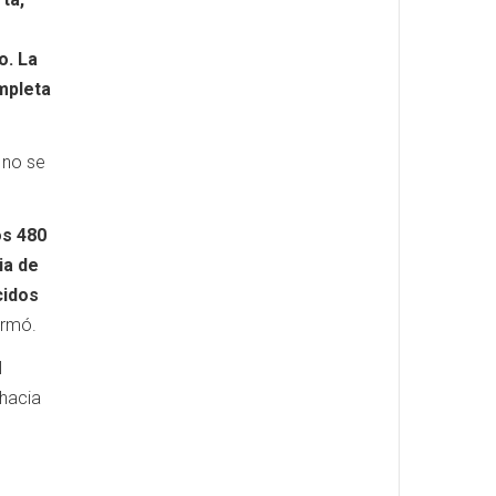
o. La
mpleta
 no se
os 480
ia de
cidos
irmó.
l
 hacia