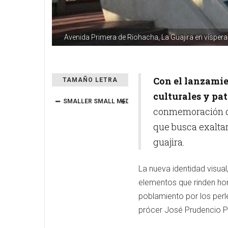
Avenida Primera de Riohacha, La Guajira en vísperas 
Con el lanzamie
TAMAÑO LETRA
culturales y pa
SMALLER
SMALL
MEDIUM
BIG
BIGGER
conmemoración de
que busca exaltar 
guajira.
La nueva identidad visual
elementos que rinden home
poblamiento por los perl
prócer José Prudencio Pad