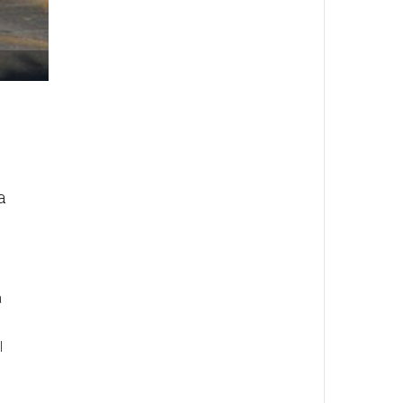
a
a
l