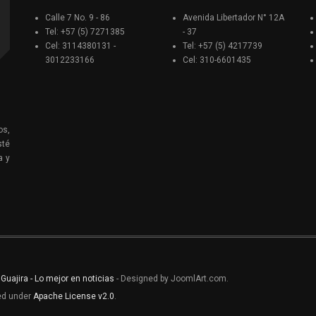
Calle 7 No. 9 - 86
Avenida Libertador N° 12A
Tel: +57 (5) 7271385
- 37
Cel: 3114380131 -
Tel: +57 (5) 4217739
3012233166
Cel: 310-6601435
os,
sté
a y
 Guajira - Lo mejor en noticias
- Designed by JoomlArt.com.
sed under
Apache License v2.0
.