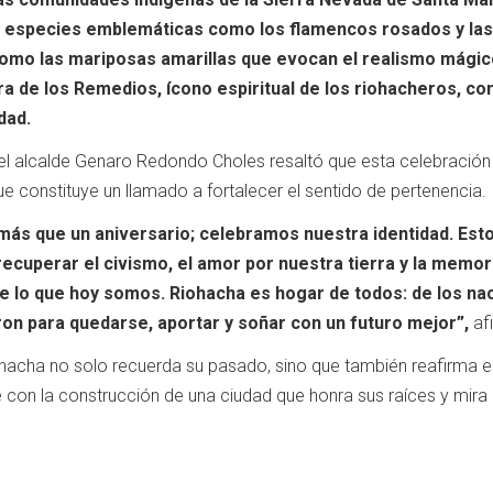
a; especies emblemáticas como los flamencos rosados y las
como las mariposas amarillas que evocan el realismo mágic
a de los Remedios, ícono espiritual de los riohacheros, co
dad.
 el alcalde Genaro Redondo Choles resaltó que esta celebración
que constituye un llamado a fortalecer el sentido de pertenencia.
ás que un aniversario; celebramos nuestra identidad. Est
recuperar el civismo, el amor por nuestra tierra y la memor
le lo que hoy somos. Riohacha es hogar de todos: de los na
ron para quedarse, aportar y soñar con un futuro mejor”,
af
ohacha no solo recuerda su pasado, sino que también reafirma e
con la construcción de una ciudad que honra sus raíces y mira