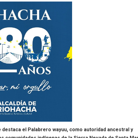
e destaca el Palabrero wayuu, como autoridad ancestral y
las comunidades indígenas de la Sierra Nevada de Santa Mar