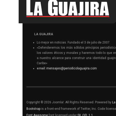
LA GUAJIRA
Lo mejor en noticias. Fundado el 3 de julio de 2007.
«Defenderemos los más sólidos principios periodístic
los valores éticos y morales y haremos todo lo que e
a nuestro alcance para construir una identidad guajir
Caribe»
email:
mensajes@periodicolaguajira.com
Copyright © 2026 Joomla!. All Rights Reserved. Powered by
La
Bootstrap
is a front-end framework of Twitter, Inc. Code licen
Font Awesome
font licensed under
SIL OFL 1.1
.