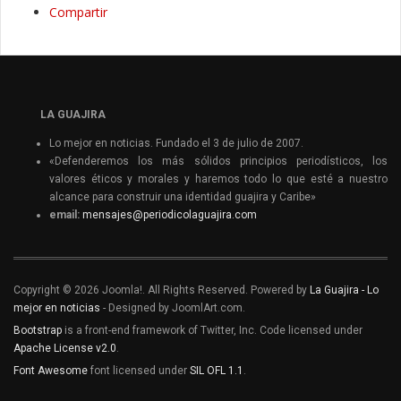
Compartir
LA GUAJIRA
Lo mejor en noticias. Fundado el 3 de julio de 2007.
«Defenderemos los más sólidos principios periodísticos, los
valores éticos y morales y haremos todo lo que esté a nuestro
alcance para construir una identidad guajira y Caribe»
email:
mensajes@periodicolaguajira.com
Copyright © 2026 Joomla!. All Rights Reserved. Powered by
La Guajira - Lo
mejor en noticias
- Designed by JoomlArt.com.
Bootstrap
is a front-end framework of Twitter, Inc. Code licensed under
Apache License v2.0
.
Font Awesome
font licensed under
SIL OFL 1.1
.