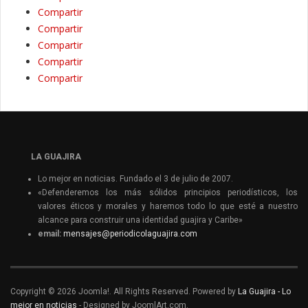
Compartir
Compartir
Compartir
Compartir
Compartir
LA GUAJIRA
Lo mejor en noticias. Fundado el 3 de julio de 2007.
«Defenderemos los más sólidos principios periodísticos, los
valores éticos y morales y haremos todo lo que esté a nuestro
alcance para construir una identidad guajira y Caribe»
email:
mensajes@periodicolaguajira.com
Copyright © 2026 Joomla!. All Rights Reserved. Powered by
La Guajira - Lo
mejor en noticias
- Designed by JoomlArt.com.