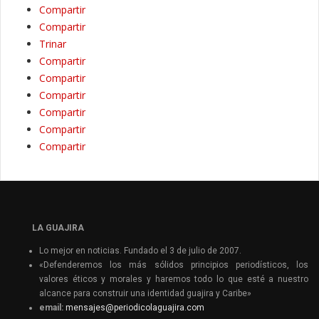
Compartir
Compartir
Trinar
Compartir
Compartir
Compartir
Compartir
Compartir
Compartir
LA GUAJIRA
Lo mejor en noticias. Fundado el 3 de julio de 2007.
«Defenderemos los más sólidos principios periodísticos, los
valores éticos y morales y haremos todo lo que esté a nuestro
alcance para construir una identidad guajira y Caribe»
email:
mensajes@periodicolaguajira.com