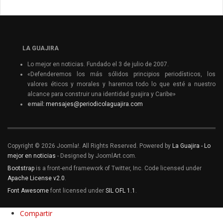
LA GUAJIRA
Lo mejor en noticias. Fundado el 3 de julio de 2007.
«Defenderemos los más sólidos principios periodísticos, los
valores éticos y morales y haremos todo lo que esté a nuestro
alcance para construir una identidad guajira y Caribe»
email:
mensajes@periodicolaguajira.com
Copyright © 2026 Joomla!. All Rights Reserved. Powered by
La Guajira - Lo
mejor en noticias
- Designed by JoomlArt.com.
Bootstrap
is a front-end framework of Twitter, Inc. Code licensed under
Apache License v2.0
.
Font Awesome
font licensed under
SIL OFL 1.1
.
Compartir