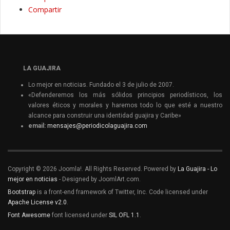
Compartir
LA GUAJIRA
Lo mejor en noticias. Fundado el 3 de julio de 2007.
«Defenderemos los más sólidos principios periodísticos, los
valores éticos y morales y haremos todo lo que esté a nuestro
alcance para construir una identidad guajira y Caribe»
email:
mensajes@periodicolaguajira.com
Copyright © 2026 Joomla!. All Rights Reserved. Powered by
La Guajira - Lo
mejor en noticias
- Designed by JoomlArt.com.
Bootstrap
is a front-end framework of Twitter, Inc. Code licensed under
Apache License v2.0
.
Font Awesome
font licensed under
SIL OFL 1.1
.