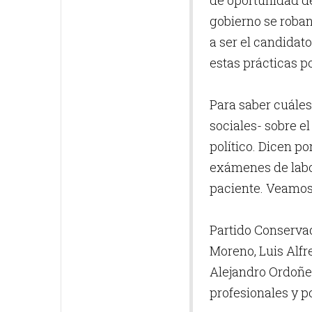
de oportunidad de
gobierno se roban
a ser el candidat
estas prácticas po
Para saber cuáles
sociales- sobre e
político. Dicen p
exámenes de labor
paciente. Veamos 
Partido Conservad
Moreno, Luis Alf
Alejandro Ordoñez
profesionales y po