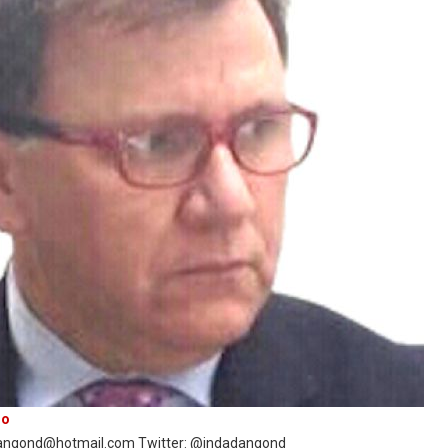
ro
idangond@hotmail.com Twitter: @indadangond