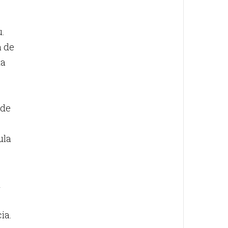
u.
a de
ña
 de
ula
l
ia.