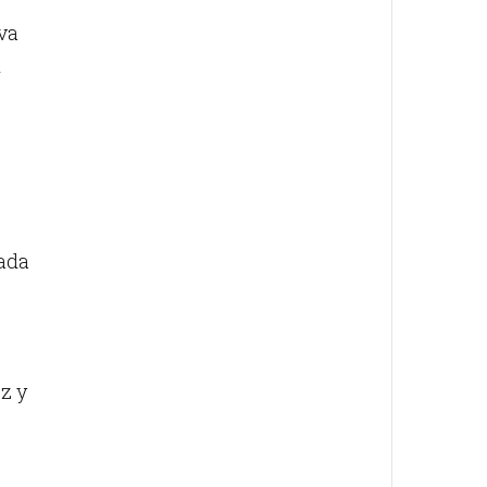
 va
n
cada
z y