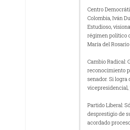
Centro Democráti
Colombia, Iván Du
Estudioso, vision
régimen político 
María del Rosario
Cambio Radical: G
reconocimiento po
senador. Si logr
vicepresidencial, 
Partido Liberal: S
desprestigio de s
acordado proceso 