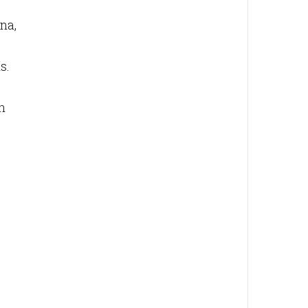
na,
s.
en