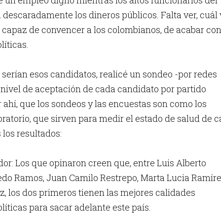
 un empleo digno mientras los altos funcionarios del
 descaradamente los dineros públicos. Falta ver, cuál
o capaz de convencer a los colombianos, de acabar co
líticas.
 serían esos candidatos, realicé un sondeo -por redes
l nivel de aceptación de cada candidato por partido
or ahí, que los sondeos y las encuestas son como los
atorio, que sirven para medir el estado de salud de 
los resultados:
or: Los que opinaron creen que, entre Luis Alberto
redo Ramos, Juan Camilo Restrepo, Marta Lucia Ramíre
, los dos primeros tienen las mejores calidades
líticas para sacar adelante este país.