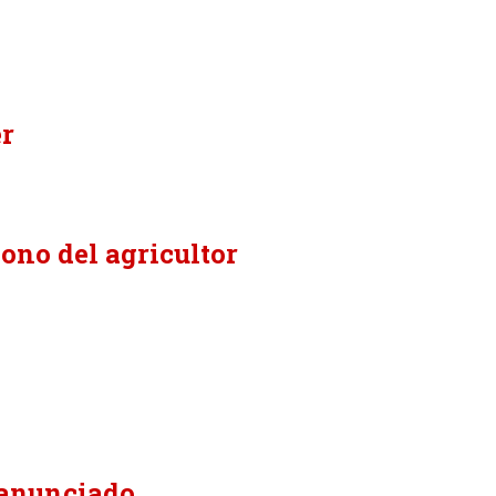
o
er
dono del agricultor
 anunciado