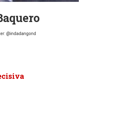
Baquero
ter: @indadangond
ecisiva