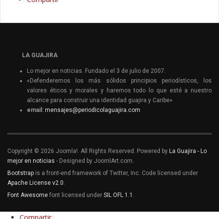
LA GUAJIRA
Lo mejor en noticias. Fundado el 3 de julio de 2007.
«Defenderemos los más sólidos principios periodísticos, los
valores éticos y morales y haremos todo lo que esté a nuestro
alcance para construir una identidad guajira y Caribe»
email:
mensajes@periodicolaguajira.com
Copyright © 2026 Joomla!. All Rights Reserved. Powered by
La Guajira - Lo
mejor en noticias
- Designed by JoomlArt.com.
Bootstrap
is a front-end framework of Twitter, Inc. Code licensed under
Apache License v2.0
.
Font Awesome
font licensed under
SIL OFL 1.1
.
Compartir