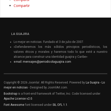
Compartir
LA GUAJIRA
Lo mejor en noticias. Fundado el 3 de julio de 2007.
«Defenderemos los más sólidos principios periodísticos, los
valores éticos y morales y haremos todo lo que esté a nuestro
alcance para construir una identidad guajira y Caribe»
email:
mensajes@periodicolaguajira.com
Copyright © 2026 Joomla!. All Rights Reserved. Powered by
La Guajira - Lo
mejor en noticias
- Designed by JoomlArt.com.
Bootstrap
is a front-end framework of Twitter, Inc. Code licensed under
Apache License v2.0
.
Font Awesome
font licensed under
SIL OFL 1.1
.