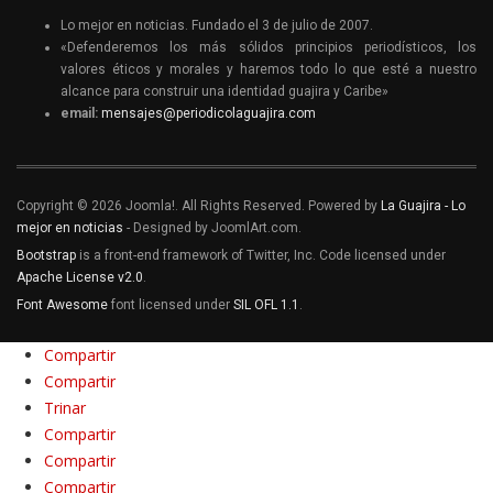
Lo mejor en noticias. Fundado el 3 de julio de 2007.
«Defenderemos los más sólidos principios periodísticos, los
valores éticos y morales y haremos todo lo que esté a nuestro
alcance para construir una identidad guajira y Caribe»
email:
mensajes@periodicolaguajira.com
Copyright © 2026 Joomla!. All Rights Reserved. Powered by
La Guajira - Lo
mejor en noticias
- Designed by JoomlArt.com.
Bootstrap
is a front-end framework of Twitter, Inc. Code licensed under
Apache License v2.0
.
Font Awesome
font licensed under
SIL OFL 1.1
.
Compartir
Compartir
Trinar
Compartir
Compartir
Compartir