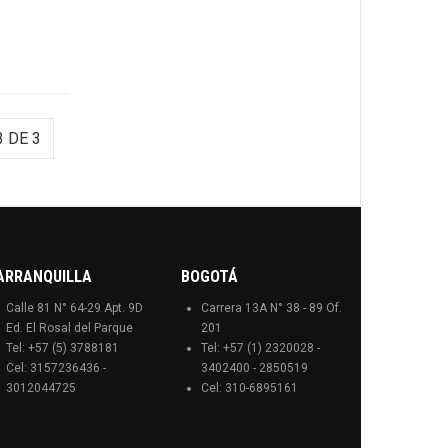
 DE 3
ARRANQUILLA
BOGOTÁ
Calle 81 N° 64-29 Apt. 9D
Carrera 13A N° 38 - 89 Of.
Ed. El Rosal del Parque
201
Tel: +57 (5) 3788181
Tel: +57 (1) 2320028 -
Cel: 3157236436 -
3402400 - 2850519
3012044725
Cel: 310-6895161