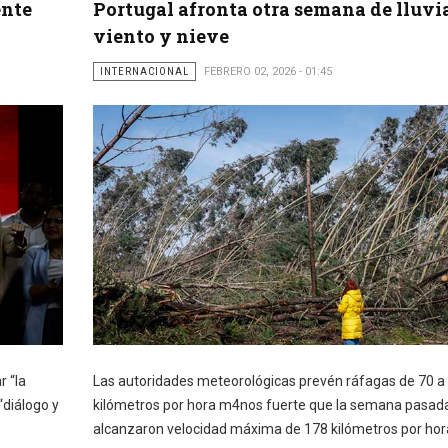
ente
Portugal afronta otra semana de lluvia
viento y nieve
INTERNACIONAL
FEBRERO 02, 2026 - 01:45
 “la
Las autoridades meteorológicas prevén ráfagas de 70 a
“diálogo y
kilómetros por hora m4nos fuerte que la semana pasad
alcanzaron velocidad máxima de 178 kilómetros por hor