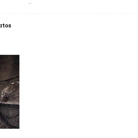
...
rtos