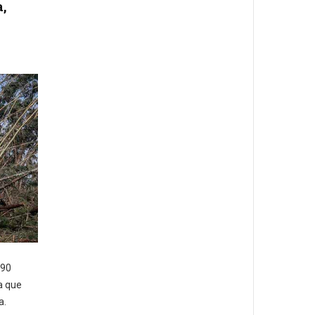
,
 90
a que
a.