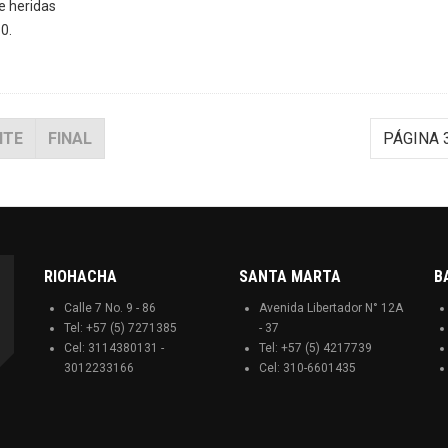
e heridas
0.
NTE
FINAL
PÁGINA 3
RIOHACHA
SANTA MARTA
B
Calle 7 No. 9 - 86
Avenida Libertador N° 12A
Tel: +57 (5) 7271385
- 37
Cel: 3114380131 -
Tel: +57 (5) 4217739
3012233166
Cel: 310-6601435