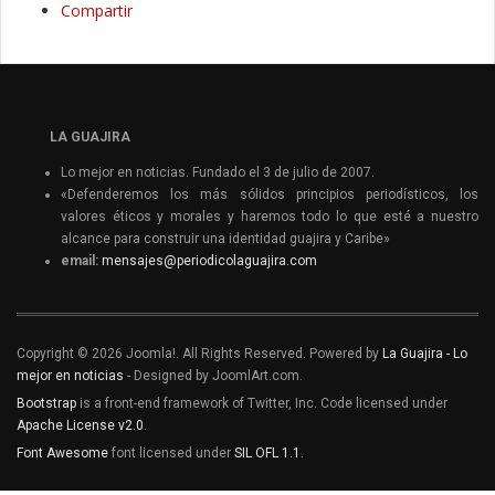
Compartir
LA GUAJIRA
Lo mejor en noticias. Fundado el 3 de julio de 2007.
«Defenderemos los más sólidos principios periodísticos, los
valores éticos y morales y haremos todo lo que esté a nuestro
alcance para construir una identidad guajira y Caribe»
email:
mensajes@periodicolaguajira.com
Copyright © 2026 Joomla!. All Rights Reserved. Powered by
La Guajira - Lo
mejor en noticias
- Designed by JoomlArt.com.
Bootstrap
is a front-end framework of Twitter, Inc. Code licensed under
Apache License v2.0
.
Font Awesome
font licensed under
SIL OFL 1.1
.