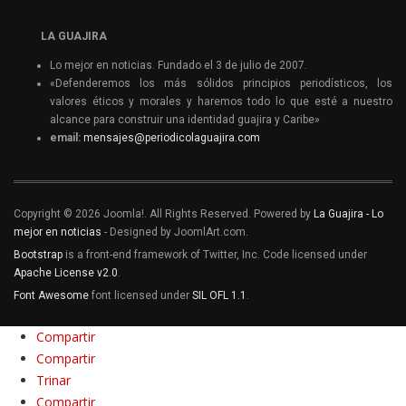
LA GUAJIRA
Lo mejor en noticias. Fundado el 3 de julio de 2007.
«Defenderemos los más sólidos principios periodísticos, los
valores éticos y morales y haremos todo lo que esté a nuestro
alcance para construir una identidad guajira y Caribe»
email:
mensajes@periodicolaguajira.com
Copyright © 2026 Joomla!. All Rights Reserved. Powered by
La Guajira - Lo
mejor en noticias
- Designed by JoomlArt.com.
Bootstrap
is a front-end framework of Twitter, Inc. Code licensed under
Apache License v2.0
.
Font Awesome
font licensed under
SIL OFL 1.1
.
Compartir
Compartir
Trinar
Compartir