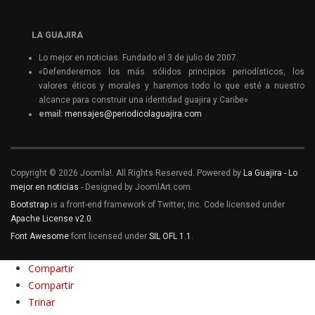
LA GUAJIRA
Lo mejor en noticias. Fundado el 3 de julio de 2007.
«Defenderemos los más sólidos principios periodísticos, los
valores éticos y morales y haremos todo lo que esté a nuestro
alcance para construir una identidad guajira y Caribe»
email:
mensajes@periodicolaguajira.com
Copyright © 2026 Joomla!. All Rights Reserved. Powered by
La Guajira - Lo
mejor en noticias
- Designed by JoomlArt.com.
Bootstrap
is a front-end framework of Twitter, Inc. Code licensed under
Apache License v2.0
.
Font Awesome
font licensed under
SIL OFL 1.1
.
Compartir
Compartir
Trinar