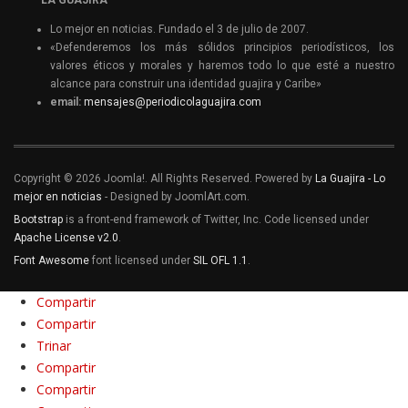
Lo mejor en noticias. Fundado el 3 de julio de 2007.
«Defenderemos los más sólidos principios periodísticos, los
valores éticos y morales y haremos todo lo que esté a nuestro
alcance para construir una identidad guajira y Caribe»
email:
mensajes@periodicolaguajira.com
Copyright © 2026 Joomla!. All Rights Reserved. Powered by
La Guajira - Lo
mejor en noticias
- Designed by JoomlArt.com.
Bootstrap
is a front-end framework of Twitter, Inc. Code licensed under
Apache License v2.0
.
Font Awesome
font licensed under
SIL OFL 1.1
.
Compartir
Compartir
Trinar
Compartir
Compartir