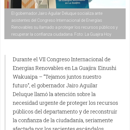
El gobernador Jairo Aguilar Deluque socializa ante
asistentes del Congreso Internacional de Energías
Renovables su llamado a proteger los recursos públicos y
recuperar la confianza ciudadana. Foto: La Guajira Hoy
Durante el VII Congreso Internacional de
Energías Renovables en La Guajira: Einushi
Wakuaipa – “Tejamos juntos nuestro
futuro”, el gobernador Jairo Aguilar
Deluque llamó la atención sobre la
necesidad urgente de proteger los recursos
públicos del departamento y de reconstruir
la confianza de la ciudadanía, seriamente
afectada por los recientes escándalos