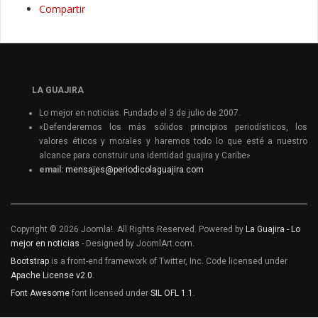
Compartir
LA GUAJIRA
Lo mejor en noticias. Fundado el 3 de julio de 2007.
«Defenderemos los más sólidos principios periodísticos, los
valores éticos y morales y haremos todo lo que esté a nuestro
alcance para construir una identidad guajira y Caribe»
email:
mensajes@periodicolaguajira.com
Copyright © 2026 Joomla!. All Rights Reserved. Powered by
La Guajira - Lo
mejor en noticias
- Designed by JoomlArt.com.
Bootstrap
is a front-end framework of Twitter, Inc. Code licensed under
Apache License v2.0
.
Font Awesome
font licensed under
SIL OFL 1.1
.