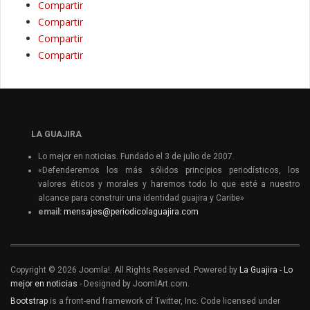
Compartir
Compartir
Compartir
Compartir
LA GUAJIRA
Lo mejor en noticias. Fundado el 3 de julio de 2007.
«Defenderemos los más sólidos principios periodísticos, los
valores éticos y morales y haremos todo lo que esté a nuestro
alcance para construir una identidad guajira y Caribe»
email:
mensajes@periodicolaguajira.com
Copyright © 2026 Joomla!. All Rights Reserved. Powered by
La Guajira - Lo
mejor en noticias
- Designed by JoomlArt.com.
Bootstrap
is a front-end framework of Twitter, Inc. Code licensed under