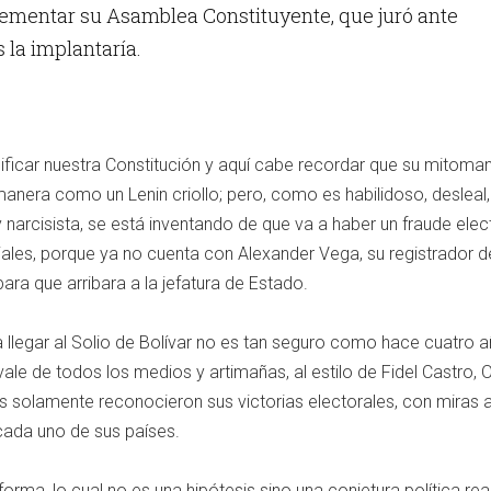
lementar su Asamblea Constituyente, que juró ante
 la implantaría.
ificar nuestra Constitución y aquí cabe recordar que su mitoman
manera como un Lenin criollo; pero, como es habilidoso, desleal,
y narcisista, se está inventando de que va a haber un fraude elec
iales, porque ya no cuenta con Alexander Vega, su registrador d
para que arribara a la jefatura de Estado.
llegar al Solio de Bolívar no es tan seguro como hace cuatro a
le de todos los medios y artimañas, al estilo de Fidel Castro, O
 solamente reconocieron sus victorias electorales, con miras 
ada uno de sus países.
forma, lo cual no es una hipótesis sino una conjetura política real