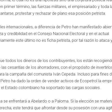
 en primer término, las fuerzas militares, el empresariado y toda l
vantarse, protestar y rechazar de plano esa posición petrista.
es internacionales, a diferencia de Petro han manifestado abier
 y credibilidad en el Consejo Nacional Electoral y en el actual
amente este último no es ficha petrista, por tal razón lo ataca 
que todos los dineros de los contribuyentes, los están recogiend
 las cesantías de los ahorradores, con el propósito de invertirlos
ra la campaña del comunista Iván Cepeda. Incluso para fines 
, Petro ha dado la orden de vender activos de Ecopetrol la emp
 el Estado colombiano ha soportado las cargas sociales.
 se enfrentará a Abelardo o a Paloma. Si la elección se materia
erecha, este tendrá que afrontar desde su posesión con una agi