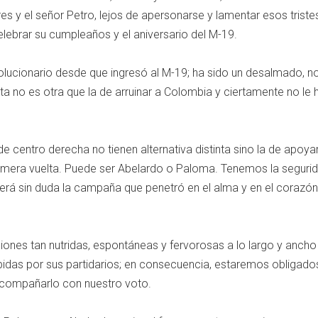
res y el señor Petro, lejos de apersonarse y lamentar esos triste
elebrar su cumpleaños y el aniversario del M-19.
volucionario desde que ingresó al M-19; ha sido un desalmado, no
ta no es otra que la de arruinar a Colombia y ciertamente no le 
de centro derecha no tienen alternativa distinta sino la de apoyar
imera vuelta. Puede ser Abelardo o Paloma. Tenemos la seguri
rá sin duda la campaña que penetró en el alma y en el corazón
ones tan nutridas, espontáneas y fervorosas a lo largo y ancho
idas por sus partidarios; en consecuencia, estaremos obligado
compañarlo con nuestro voto.