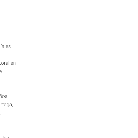
ía es
toral en
e
ños.
rtega,
a
; las