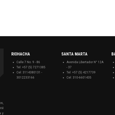
RIOHACHA
SANTA MARTA
B
Calle 7 No. 9 - 86
Avenida Libertador N° 12A
Tel: +57 (5) 7271385
- 37
Cel: 3114380131 -
Tel: +57 (5) 4217739
3012233166
Cel: 310-6601435
os,
sté
a y