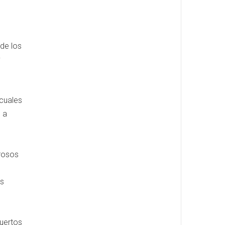
 de los
y
 cuales
 a
erosos
e
es
muertos