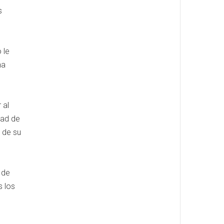
s
 le
ha
 al
dad de
 de su
 de
s los