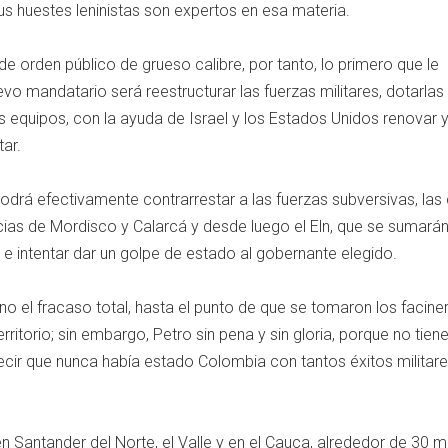
sus huestes leninistas son expertos en esa materia.
e orden público de grueso calibre, por tanto, lo primero que le
o mandatario será reestructurar las fuerzas militares, dotarlas
equipos, con la ayuda de Israel y los Estados Unidos renovar 
tar.
 podrá efectivamente contrarrestar a las fuerzas subversivas, las
cias de Mordisco y Calarcá y desde luego el Eln, que se sumarán
 e intentar dar un golpe de estado al gobernante elegido.
ino el fracaso total, hasta el punto de que se tomaron los facin
rritorio; sin embargo, Petro sin pena y sin gloria, porque no tien
ecir que nunca había estado Colombia con tantos éxitos militar
n Santander del Norte, el Valle y en el Cauca, alrededor de 30 