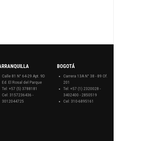
ARRANQUILLA
BOGOTÁ
Calle 81 N° 64-29 Apt. 9D
Carrera 13A N° 38 - 89 Of.
Ed. El Rosal del Parque
201
Tel: +57 (5) 3788181
Tel: +57 (1) 2320028 -
Cel: 3157236436 -
3402400 - 2850519
3012044725
Cel: 310-6895161