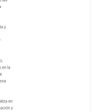
a
ta y
y
o,
 en la
de
resa
liza en
tación y