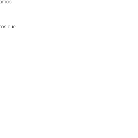
nsamos
tros que