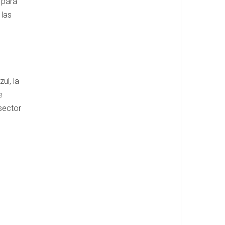
 para
 las
ul, la
e
sector