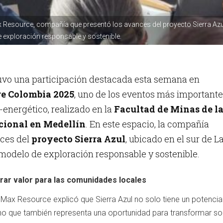
 Resource, compañía que presentó los avances del proyecto Sierra Azu
 exploración responsable y sostenible.
uvo una participación destacada esta semana en
re Colombia 2025
, uno de los eventos más important
-energético, realizado en la
Facultad de Minas de l
cional en Medellín
. En este espacio, la compañía
nces del
proyecto Sierra Azul
, ubicado en el sur de L
modelo de exploración responsable y sostenible.
rar valor para las comunidades locales
 Max Resource explicó que Sierra Azul no solo tiene un potencia
no que también representa una oportunidad para transformar soc