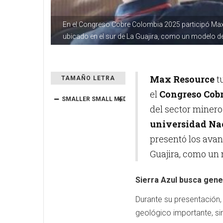
En el Congreso Cobre Colombia 2025 participó Max
ubicado en el sur de La Guajira, como un modelo de
Max Resource
t
TAMAÑO LETRA
el
Congreso Cob
SMALLER
SMALL
MEDIUM
BIG
BIGGER
del sector minero
universidad Na
presentó los ava
Guajira, como un 
Sierra Azul busca gene
Durante su presentación,
geológico importante, si