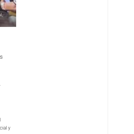
l,
es
a
a
l
ial y