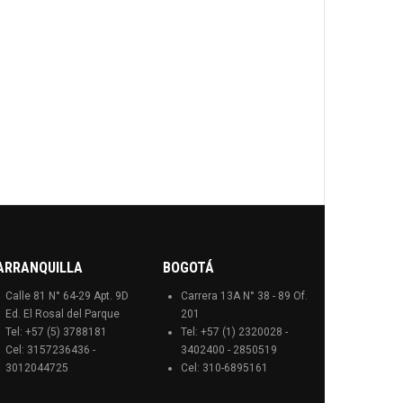
ARRANQUILLA
BOGOTÁ
Calle 81 N° 64-29 Apt. 9D
Carrera 13A N° 38 - 89 Of.
Ed. El Rosal del Parque
201
Tel: +57 (5) 3788181
Tel: +57 (1) 2320028 -
Cel: 3157236436 -
3402400 - 2850519
3012044725
Cel: 310-6895161