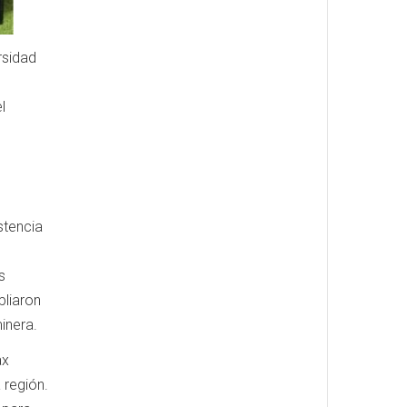
rsidad
l
stencia
s
pliaron
inera.
ax
 región.