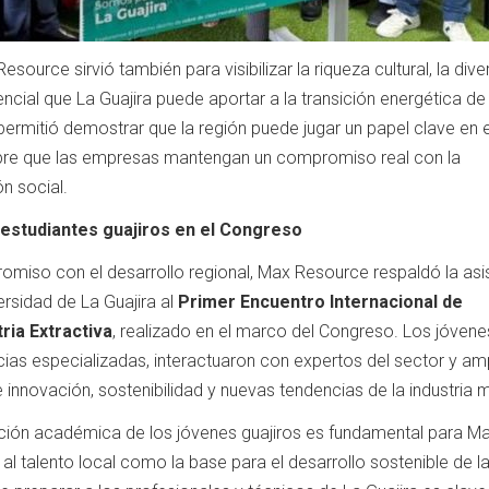
source sirvió también para visibilizar la riqueza cultural, la dive
encial que La Guajira puede aportar a la transición energética de
ermitió demostrar que la región puede jugar un papel clave en e
empre que las empresas mantengan un compromiso real con la
ón social.
estudiantes guajiros en el Congreso
miso con el desarrollo regional, Max Resource respaldó la asi
ersidad de La Guajira al
Primer Encuentro Internacional de
tria Extractiva
, realizado en el marco del Congreso. Los jóvene
cias especializadas, interactuaron con expertos del sector y am
innovación, sostenibilidad y nuevas tendencias de la industria m
ación académica de los jóvenes guajiros es fundamental para M
l talento local como la base para el desarrollo sostenible de la