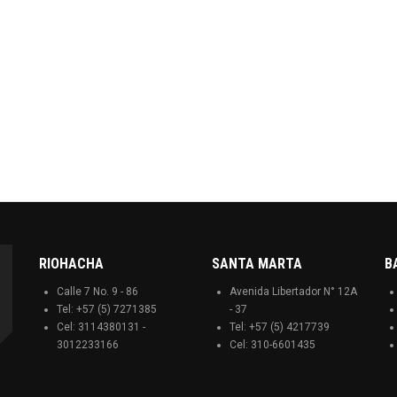
RIOHACHA
SANTA MARTA
B
Calle 7 No. 9 - 86
Avenida Libertador N° 12A
Tel: +57 (5) 7271385
- 37
Cel: 3114380131 -
Tel: +57 (5) 4217739
3012233166
Cel: 310-6601435