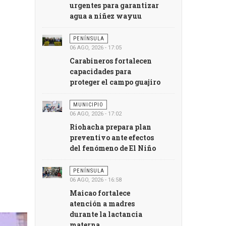
urgentes para garantizar
agua a niñez wayuu
PENÍNSULA
06 AGO, 2026 - 17:05
Carabineros fortalecen
capacidades para
proteger el campo guajiro
MUNICIPIO
06 AGO, 2026 - 17:02
Riohacha prepara plan
preventivo ante efectos
del fenómeno de El Niño
PENÍNSULA
06 AGO, 2026 - 16:58
Maicao fortalece
atención a madres
durante la lactancia
materna