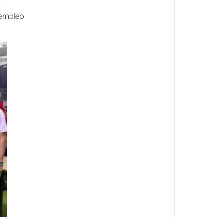
a
 empleo