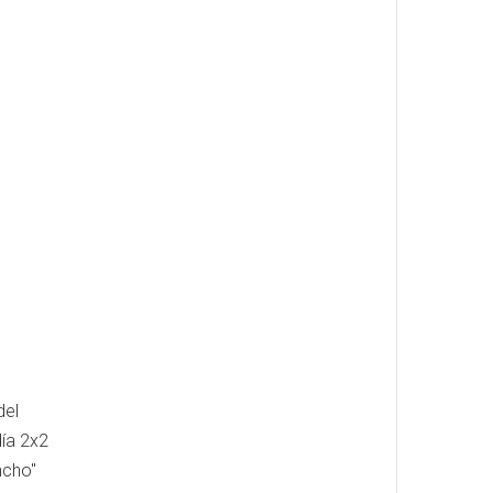
del
día 2x2
ncho"