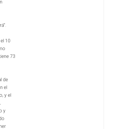
un
rá".
 el 10
omo
tiene 73
l de
n el
, y el
,
o y
do
ner