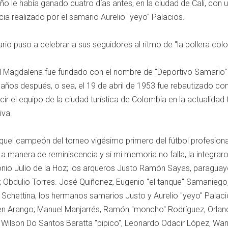
ño le había ganado cuatro días antes, en la ciudad de Cali, con 
ia realizado por el samario Aurelio "yeyo" Palacios.
ario puso a celebrar a sus seguidores al ritmo de "la pollera colo
del Magdalena fue fundado con el nombre de "Deportivo Samario"
años después, o sea, el 19 de abril de 1953 fue rebautizado c
ir el equipo de la ciudad turística de Colombia en la actualidad 
iva.
quel campeón del torneo vigésimo primero del fútbol profesiona
a manera de reminiscencia y si mi memoria no falla, la integraro
io Julio de la Hoz; los arqueros Justo Ramón Sayas, paraguayo
 Obdulio Torres. José Quiñonez, Eugenio "el tanque" Samaniego
Schettina, los hermanos samarios Justo y Aurelio "yeyo" Palaci
en Arango; Manuel Manjarrés, Ramón "moncho" Rodríguez, Orlan
a, Wilson Do Santos Baratta "pipico", Leonardo Odacir López, War