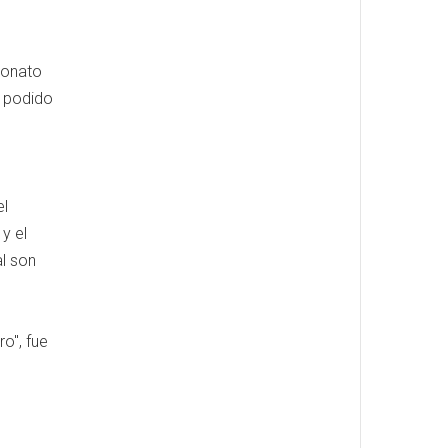
eonato
a podido
el
y el
al son
o", fue