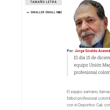
TAMAÑO LETRA
SMALLER
SMALL
MEDIUM
BIG
BIGGER
Por:
Jorge Giraldo Aceve
El día 15 de dici
equipo Unión Mag
profesional colo
El equipo samario, llam
fútbol profesional colom
con el Deportivo Cali, 