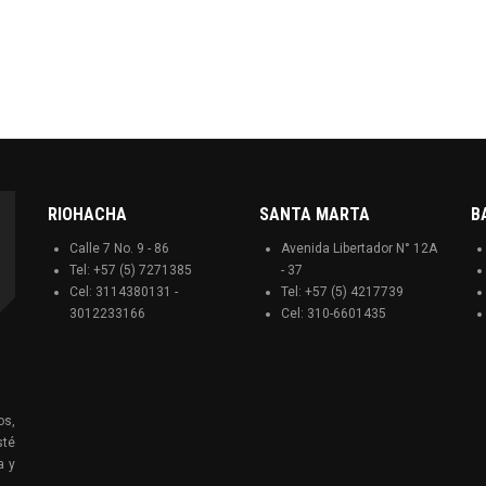
RIOHACHA
SANTA MARTA
B
Calle 7 No. 9 - 86
Avenida Libertador N° 12A
Tel: +57 (5) 7271385
- 37
Cel: 3114380131 -
Tel: +57 (5) 4217739
3012233166
Cel: 310-6601435
os,
sté
a y