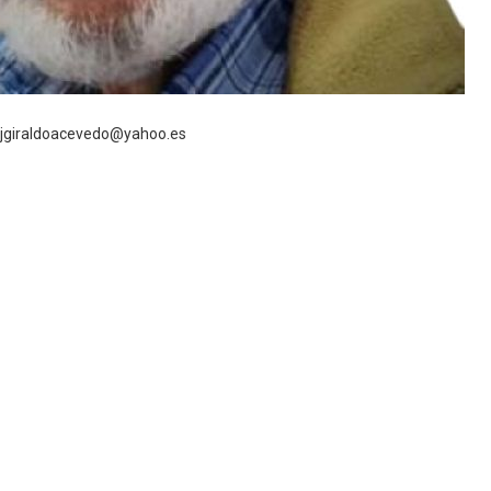
: jgiraldoacevedo@yahoo.es