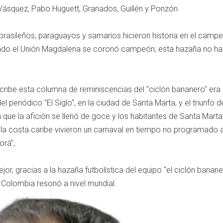
Vásquez, Pabo Huguett, Granados, Guillén y Ponzón.
rasileños, paraguayos y samarios hicieron historia en el camp
ando el Unión Magdalena se coronó campeón; esta hazaña no h
ribe esta columna de reminiscencias del "ciclón bananero" era
 periódico "El Siglo", en la ciudad de Santa Marta, y el triunfo d
que la afición se llenó de goce y los habitantes de Santa Marta 
 la costa caribe vivieron un carnaval en tiempo no programado 
orá",
r, gracias a la hazaña futbolística del equipo "el ciclón bananer
e Colombia resonó a nivel mundial.