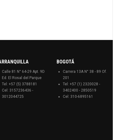
ARRANQUILLA
BOGOTÁ
Calle 81 N° 64-29 Apt. 9D
Carrera 13A N° 38 - 89 Of.
Ed. El Rosal del Parque
201
Tel: +57 (5) 3788181
Tel: +57 (1) 2320028 -
Cel: 3157236436 -
3402400 - 2850519
3012044725
Cel: 310-6895161