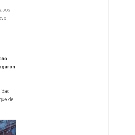
casos
ese
acho
pagaron
nidad
ique de