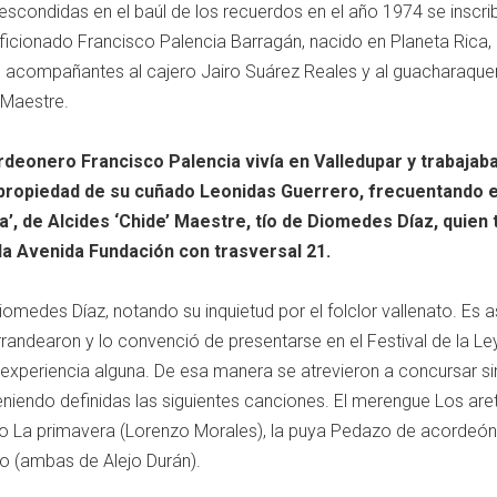
escondidas en el baúl de los recuerdos en el año 1974 se inscrib
icionado Francisco Palencia Barragán, nacido en Planeta Rica,
acompañantes al cajero Jairo Suárez Reales y al guacharaque
 Maestre.
rdeonero Francisco Palencia vivía en Valledupar y trabajaba
propiedad de su cuñado Leonidas Guerrero, frecuentando e
’, de Alcides ‘Chide’ Maestre, tío de Diomedes Díaz, quien 
la Avenida Fundación con trasversal 21.
omedes Díaz, notando su inquietud por el folclor vallenato. Es as
ndearon y lo convenció de presentarse en el Festival de la L
n experiencia alguna. De esa manera se atrevieron a concursar si
iendo definidas las siguientes canciones. El merengue Los are
o La primavera (Lorenzo Morales), la puya Pedazo de acordeón 
 (ambas de Alejo Durán).