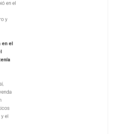
ió en el
ro y
 en el
l
tenía
í,
eyenda
n
ticos
y el