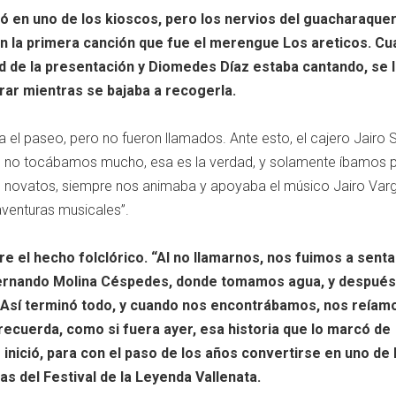
ió en uno de los kioscos, pero los nervios del guacharaquer
n la primera canción que fue el merengue Los areticos. C
ad de la presentación y Diomedes Díaz estaba cantando, se 
rar mientras se bajaba a recogerla.
 el paseo, pero no fueron llamados. Ante esto, el cajero Jairo 
, no tocábamos mucho, esa es la verdad, y solamente íbamos p
os novatos, siempre nos animaba y apoyaba el músico Jairo Var
aventuras musicales”.
 el hecho folclórico. “Al no llamarnos, nos fuimos a senta
Hernando Molina Céspedes, donde tomamos agua, y después
. Así terminó todo, y cuando nos encontrábamos, nos reíam
recuerda, como si fuera ayer, esa historia que lo marcó de
 inició, para con el paso de los años convertirse en uno de 
as del Festival de la Leyenda Vallenata.