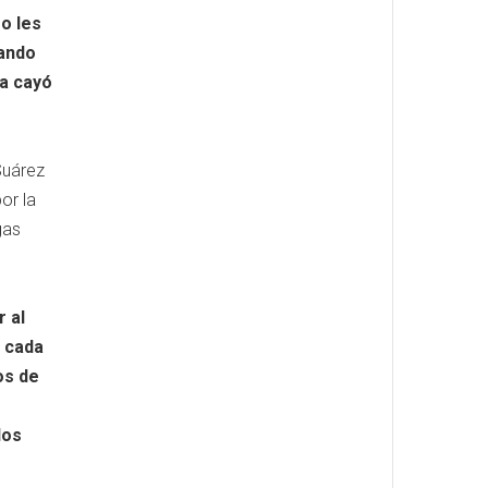
o les
uando
la cayó
Suárez
or la
gas
r al
 cada
os de
los