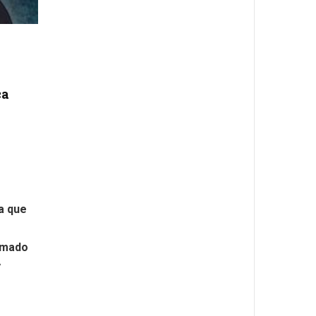
ca
a que
amado
y