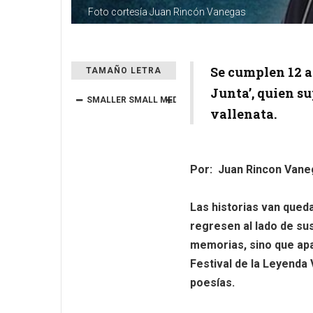
Foto cortesía Juan Rincón Vanegas
Se cumplen 12 a
TAMAÑO LETRA
Junta’, quien s
SMALLER
SMALL
MEDIUM
BIG
BIGGER
vallenata.
Por: Juan Rincon Vane
Las historias van que
regresen al lado de su
memorias, sino que apa
Festival de la Leyenda
poesías.