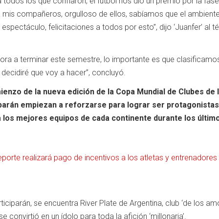
a todos los que confiaron, el fútbol nos dio un premio por la fas
r a mis compañeros, orgulloso de ellos, sabíamos que el ambiente
n espectáculo, felicitaciones a todos por esto”, dijo ‘Juanfer’ al 
ra a terminar este semestre, lo importante es que clasificamos
 decidiré que voy a hacer”, concluyó.
ienzo de la nueva edición de la Copa Mundial de Clubes de l
iparán empiezan a reforzarse para lograr ser protagonistas
 los mejores equipos de cada continente durante los últim
porte realizará pago de incentivos a los atletas y entrenadores
ticiparán, se encuentra River Plate de Argentina, club ‘de los am
 se convirtió en un ídolo para toda la afición ‘millonaria’.