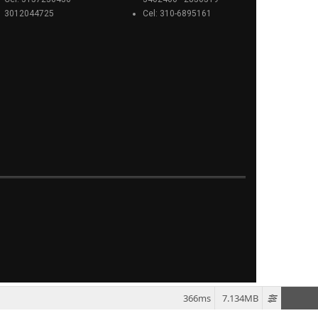
3012044725
Cel: 310-6895161
366ms
7.134MB