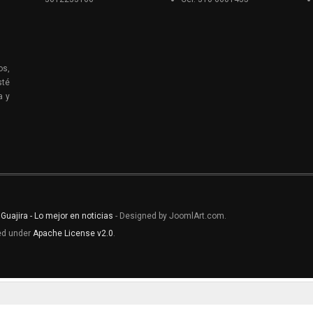
os,
sté
a y
 Guajira - Lo mejor en noticias
- Designed by JoomlArt.com.
sed under
Apache License v2.0
.