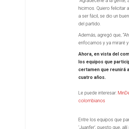
“Agradecerle a la gente, 
hicimos. Quiero felicita
a ser fácil, se dio un bue
del partido.
Además, agregó que, “Aho
enfocarnos y ya miraré y
Ahora, en vista del com
los equipos que partic
certamen que reunirá a
cuatro años.
Le puede interesar:
MinDe
colombianos
Entre los equipos que par
‘Juanfer’, puesto que, allí