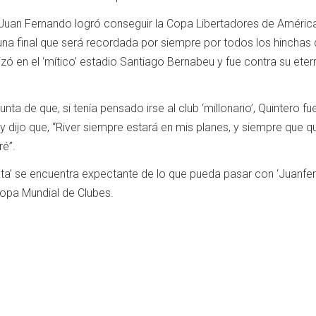
 Juan Fernando logró conseguir la Copa Libertadores de Améric
una final que será recordada por siempre por todos los hinchas
izó en el ‘mítico’ estadio Santiago Bernabeu y fue contra su etern
nta de que, si tenía pensado irse al club ‘millonario’, Quintero fu
 dijo que, “River siempre estará en mis planes, y siempre que q
ré”.
ata’ se encuentra expectante de lo que pueda pasar con ‘Juanfer
opa Mundial de Clubes.