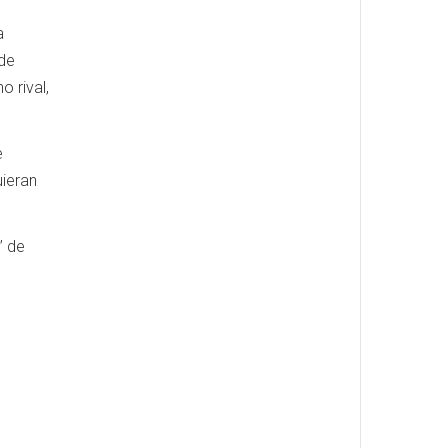
a
 de
o rival,
e
uieran
’ de