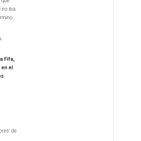
e que
 no iba
término
,
a Fifa,
 en el
os
ores’ de