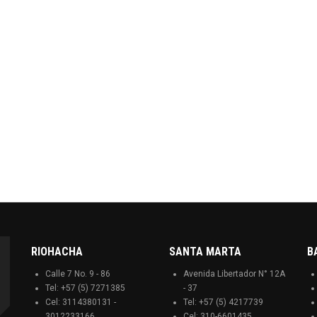
RIOHACHA
SANTA MARTA
B
Calle 7 No. 9 - 86
Avenida Libertador N° 12A
Tel: +57 (5) 7271385
- 37
Cel: 3114380131 -
Tel: +57 (5) 4217739
3012233166
Cel: 310-6601435