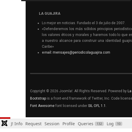
LA GUAJIRA
Lo mejor en noticias. Fundado el 3 de julio de 2007.
«Defenderemos los más sólidos principios periodístic
los valores éticos y morales y haremos todo lo que e
a nuestro alcance para construir una identidad guajir
Caribe»
email:
mensajes@periodicolaguajira.com
Copyright © 2026 Joomla!. All Rights Reserved. Powered by
La
Bootstrap
is a front-end framework of Twitter, Inc. Code licen
Font Awesome
font licensed under
SIL OFL 1.1
.
J! Info
Request
Session
Profile
Queries
Log
132
10