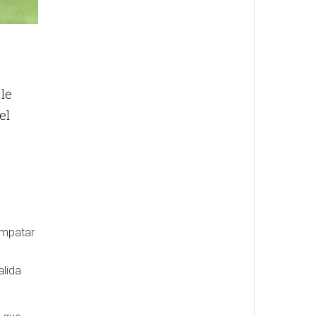
le
el
empatar
alida