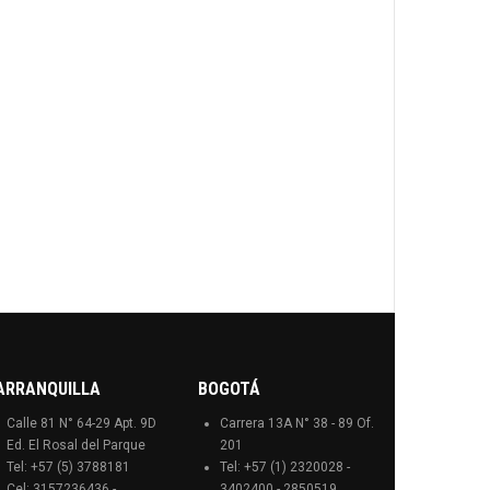
ARRANQUILLA
BOGOTÁ
Calle 81 N° 64-29 Apt. 9D
Carrera 13A N° 38 - 89 Of.
Ed. El Rosal del Parque
201
Tel: +57 (5) 3788181
Tel: +57 (1) 2320028 -
Cel: 3157236436 -
3402400 - 2850519