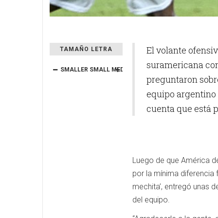
El volante ofensiv
TAMAÑO LETRA
suramericana con 
SMALLER
SMALL
MEDIUM
BIG
BIGGER
preguntaron sobre
equipo argentino
cuenta que está 
Luego de que América de 
por la mínima diferencia 
mechita’, entregó unas de
del equipo.