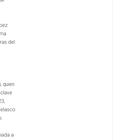
ópez
rma
ras del
, quien
nclave
23,
Velasco
o.
inada a