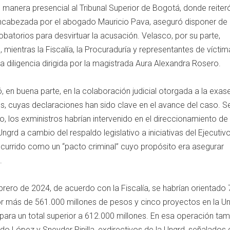
e manera presencial al Tribunal Superior de Bogotá, donde reiter
encabezada por el abogado Mauricio Pava, aseguró disponer de
batorios para desvirtuar la acusación. Velasco, por su parte,
mientras la Fiscalía, la Procuraduría y representantes de víctim
a diligencia dirigida por la magistrada Aura Alexandra Rosero.
, en buena parte, en la colaboración judicial otorgada a la exas
s, cuyas declaraciones han sido clave en el avance del caso. S
iño, los exministros habrían intervenido en el direccionamiento de
Ungrd a cambio del respaldo legislativo a iniciativas del Ejecutiv
 ocurrido como un “pacto criminal” cuyo propósito era asegurar
.
rero de 2024, de acuerdo con la Fiscalía, se habrían orientado 
or más de 561.000 millones de pesos y cinco proyectos en la U
para un total superior a 612.000 millones. En esa operación ta
do López y Sneyder Pinilla, exdirectivos de la Ungrd, señalados 