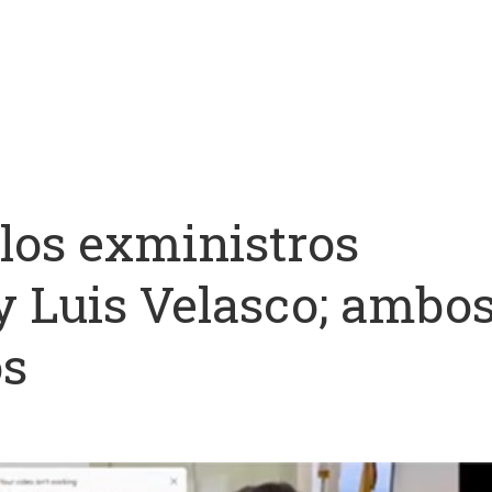
 los exministros
y Luis Velasco; ambo
os