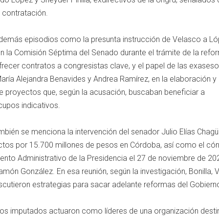
 contratación.
 además episodios como la presunta instrucción de Velasco a L
 en la Comisión Séptima del Senado durante el trámite de la refo
ofrecer contratos a congresistas clave, y el papel de las exaseso
María Alejandra Benavides y Andrea Ramírez, en la elaboración y
 de proyectos que, según la acusación, buscaban beneficiar a
cupos indicativos.
mbién se menciona la intervención del senador Julio Elías Chagüi
ctos por 15.700 millones de pesos en Córdoba, así como el có
ento Administrativo de la Presidencia el 27 de noviembre de 20
ón González. En esa reunión, según la investigación, Bonilla, 
iscutieron estrategias para sacar adelante reformas del Gobiern
 los imputados actuaron como líderes de una organización dest