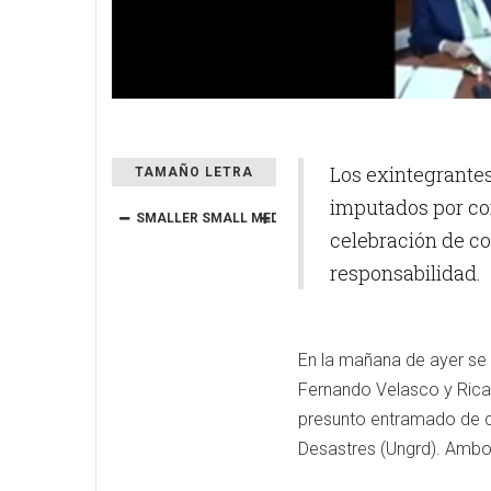
Los exintegrantes
TAMAÑO LETRA
imputados por con
SMALLER
SMALL
MEDIUM
BIG
BIGGER
celebración de co
responsabilidad.
En la mañana de ayer se 
Fernando Velasco y Ricard
presunto entramado de co
Desastres (Ungrd). Ambo