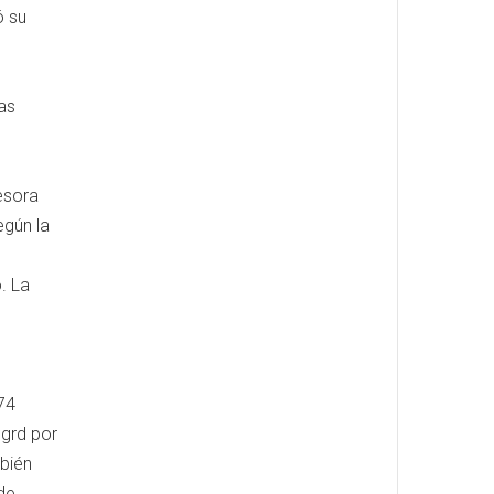
ó su
as
esora
egún la
o. La
74
ngrd por
mbién
de