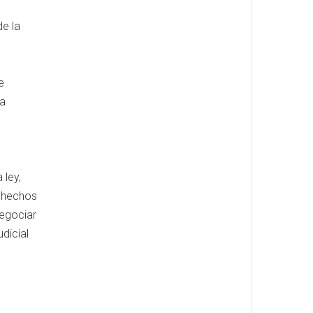
de la
e
la
 ley,
s hechos
negociar
dicial